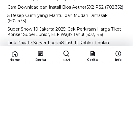
Cara Download dan Install Bios AetherSX2 PS2
(702,352)
5 Resep Cumi yang Mantul dan Mudah Dimasak
(602,433)
Super Show 10 Jakarta 2025: Cek Perkiraan Harga Tiket
Konser Super Junior, ELF Wajib Tahu!
(502,146)
Link Private Server Luck x8 Fish It Roblox 1 bulan
Diadakan oleh Redaksiku.com: Event Langka dengan
Drop Rate yang Melejit
(424,819)
Home
Berita
Cerita
Info
Cari
10 Film Indonesia Tayang November 2024, Ada Film
Wulan Guritno!
(352,096)
Promo Burger King Terbaru Januari 2026, Ini Detail
Paket Hematnya yang Bisa Kamu Nikmati
(341,747)
10 klub terbaik pes 2024 Sepanjang Sejarah
(54,013)
Redaksiku.com
Alamat : STC SENAYAN LT.4 ROOM 31-34 Jl. Asia
Afrika , Pintu IX Senayan, RT.1/RW.3, Gelora,
Kecamatan Tanah Abang, Daerah Khusus Ibukota