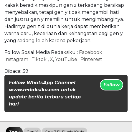
kakak beradik meskipun gen z terkadang bersikap
menyebalkan, tetapi gen y tidak mengambil hati
dan justru gen y memilih untuk mengimbanginya.
Hadirnya gen z di dunia kerja dapat memberikan
warna baru, keceriaan dan kehangatan bagi gen y
yang sedang lelah karena pekerjaan.
Follow Sosial Media Redaksiku :
Facebook
,
Instagram
,
Tiktok
,
X
,
YouTube
,
Pinterest
Dibaca:
39
Follow WhatsApp Channel
Follow
www.redaksiku.com untuk
update berita terbaru setiap
hari
Tag :
Gen Y
Gen Z Di Dunia Kerja