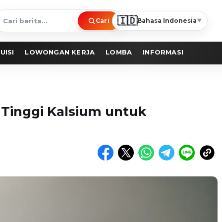
🇮🇩
Cari
Bahasa Indonesia
▼
ari
erita
UISI
LOWONGAN KERJA
LOMBA
INFORMASI
 Tinggi Kalsium untuk