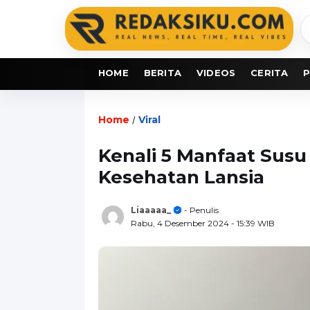
C
b
HOME
BERITA
VIDEOS
CERITA
P
Home
Viral
/
Kenali 5 Manfaat Susu
Kesehatan Lansia
Liaaaaa_
- Penulis
Rabu, 4 Desember 2024
- 15:39 WIB