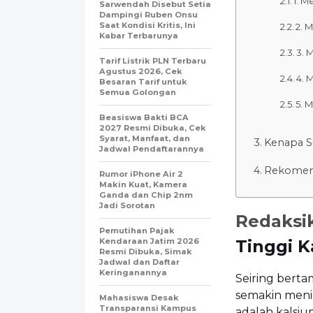
1. 
Sarwendah Disebut Setia
Dampingi Ruben Onsu
Saat Kondisi Kritis, Ini
2. 
Kabar Terbarunya
3. 
Tarif Listrik PLN Terbaru
Agustus 2026, Cek
4. 
Besaran Tarif untuk
Semua Golongan
5. 
Beasiswa Bakti BCA
2027 Resmi Dibuka, Cek
Syarat, Manfaat, dan
Kenapa S
Jadwal Pendaftarannya
Rekomend
Rumor iPhone Air 2
Makin Kuat, Kamera
Ganda dan Chip 2nm
Jadi Sorotan
Redaksi
Pemutihan Pajak
Kendaraan Jatim 2026
Tinggi K
Resmi Dibuka, Simak
Jadwal dan Daftar
Keringanannya
Seiring berta
semakin menin
Mahasiswa Desak
Transparansi Kampus
adalah kalsiu