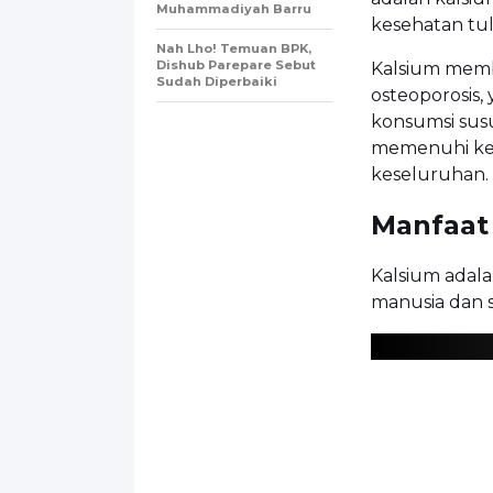
Muhammadiyah Barru
kesehatan tul
Nah Lho! Temuan BPK,
Dishub Parepare Sebut
Kalsium mem
Sudah Diperbaiki
osteoporosis,
konsumsi susu
memenuhi keb
keseluruhan.
Manfaat
Kalsium adal
manusia dan s