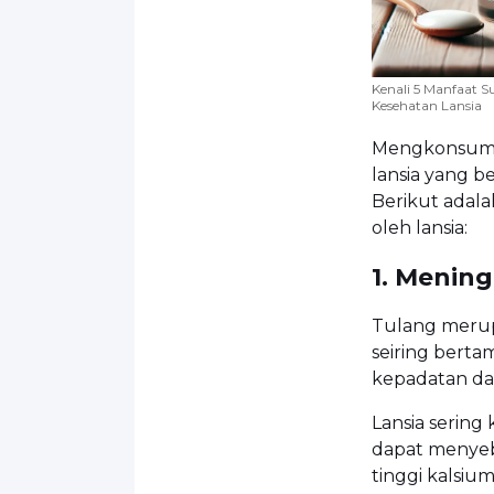
Kenali 5 Manfaat S
Kesehatan Lansia
Mengkonsumsi
lansia yang b
Berikut adal
oleh lansia:
1. Menin
Tulang merup
seiring berta
kepadatan da
Lansia serin
dapat menyeb
tinggi kalsiu