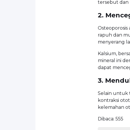
tersebut dan
2. Mence
Osteoporosis
rapuh dan mud
menyerang la
Kalsium, ber
mineral ini d
dapat menceg
3. Mendu
Selain untuk 
kontraksi oto
kelemahan ot
Dibaca:
555