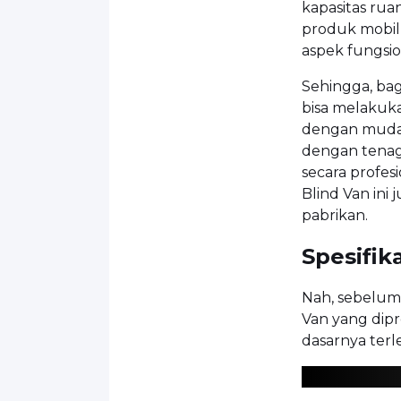
kapasitas rua
produk mobil
aspek fungsion
Sehingga, bag
bisa melakuka
dengan mudah
dengan tenag
secara profes
Blind Van ini
pabrikan.
Spesifik
Nah, sebelu
Van yang dipr
dasarnya terle