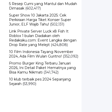
Dimasak
(602,417)
Super Show 10 Jakarta 2025: Cek
Perkiraan Harga Tiket Konser Super
Junior, ELF Wajib Tahu!
(502,131)
Link Private Server Luck x8 Fish It
Roblox 1 bulan Diadakan oleh
Redaksiku.com: Event Langka dengan
Drop Rate yang Melejit
(424,808)
10 Film Indonesia Tayang November
2024, Ada Film Wulan Guritno!
(352,092)
Promo Burger King Terbaru Januari
2026, Ini Detail Paket Hematnya yang
Bisa Kamu Nikmati
(341,742)
10 klub terbaik pes 2024 Sepanjang
Sejarah
(53,990)