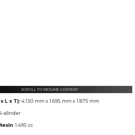
SCROLL TO RESUME CONTENT
x L x T):
4.130 mm x 1.695 mm x 1.875 mm
 4-silinder
Mesin
: 1.495 cc