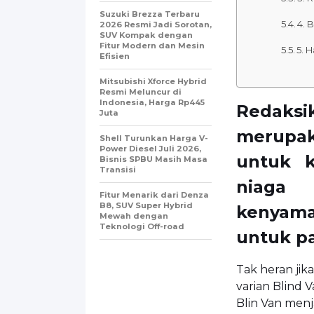
Suzuki Brezza Terbaru
4. 
2026 Resmi Jadi Sorotan,
SUV Kompak dengan
Fitur Modern dan Mesin
5. 
Efisien
Mitsubishi Xforce Hybrid
Resmi Meluncur di
Indonesia, Harga Rp445
Redaks
Juta
merupa
Shell Turunkan Harga V-
Power Diesel Juli 2026,
untuk k
Bisnis SPBU Masih Masa
Transisi
niaga 
Fitur Menarik dari Denza
B8, SUV Super Hybrid
kenyam
Mewah dengan
Teknologi Off-road
untuk p
Tak heran jik
varian Blind 
Blin Van menj