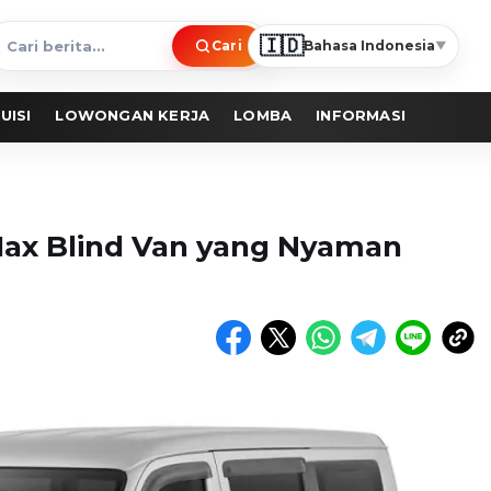
🇮🇩
Cari
Bahasa Indonesia
▼
ari
erita
UISI
LOWONGAN KERJA
LOMBA
INFORMASI
ax Blind Van yang Nyaman