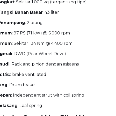
Angkut
: Sekitar 1.000 kg (tergantung tipe)
Tangki Bahan Bakar
: 43 liter
 Penumpang
: 2 orang
simum
: 97 PS (71 kW) @ 6.000 rpm
simum
: Sekitar 134 Nm @ 4.400 rpm
gerak
: RWD (Rear Wheel Drive)
mudi
: Rack and pinion dengan asistensi
n
: Disc brake ventilated
ang
: Drum brake
Depan
: Independent strut with coil spring
Belakang
: Leaf spring