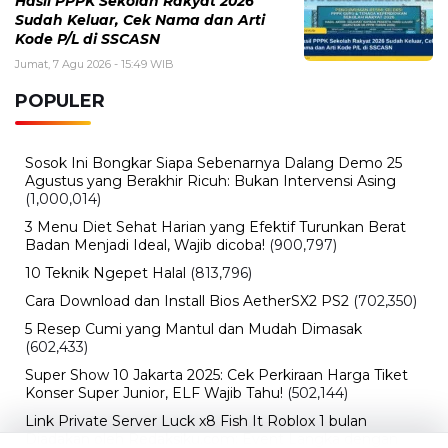
Hasil PPPK Sekolah Rakyat 2026
Sudah Keluar, Cek Nama dan Arti
Kode P/L di SSCASN
Jumat, 7 Agu 2026 - 15:49 WIB
POPULER
Sosok Ini Bongkar Siapa Sebenarnya Dalang Demo 25
Agustus yang Berakhir Ricuh: Bukan Intervensi Asing
(1,000,014)
3 Menu Diet Sehat Harian yang Efektif Turunkan Berat
Badan Menjadi Ideal, Wajib dicoba!
(900,797)
10 Teknik Ngepet Halal
(813,796)
Cara Download dan Install Bios AetherSX2 PS2
(702,350)
5 Resep Cumi yang Mantul dan Mudah Dimasak
(602,433)
Super Show 10 Jakarta 2025: Cek Perkiraan Harga Tiket
Konser Super Junior, ELF Wajib Tahu!
(502,144)
Link Private Server Luck x8 Fish It Roblox 1 bulan
Diadakan oleh Redaksiku.com: Event Langka dengan