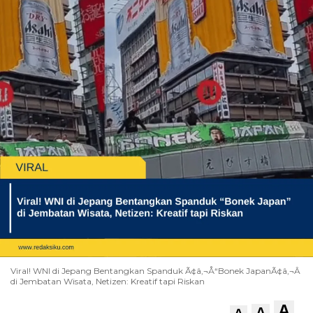
Viral! WNI di Jepang Bentangkan Spanduk Ã¢â‚¬Å“Bonek JapanÃ¢â‚¬Â
di Jembatan Wisata, Netizen: Kreatif tapi Riskan
A
A
A