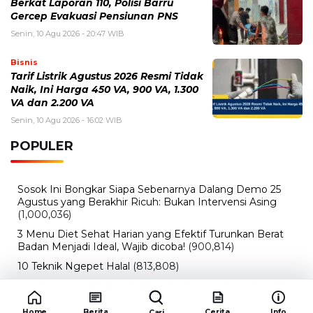
VA dan 2.200 VA
Senin, 10 Agu 2026 - 16:02 WIB
POPULER
Sosok Ini Bongkar Siapa Sebenarnya Dalang Demo 25
Agustus yang Berakhir Ricuh: Bukan Intervensi Asing
(1,000,036)
3 Menu Diet Sehat Harian yang Efektif Turunkan Berat
Badan Menjadi Ideal, Wajib dicoba!
(900,814)
10 Teknik Ngepet Halal
(813,808)
Cara Download dan Install Bios AetherSX2 PS2
(702,375)
5 Resep Cumi yang Mantul dan Mudah Dimasak
(602,455)
Super Show 10 Jakarta 2025: Cek Perkiraan Harga Tiket
Konser Super Junior, ELF Wajib Tahu!
(502,175)
Link Private Server Luck x8 Fish It Roblox 1 bulan
Diadakan oleh Redaksiku.com: Event Langka dengan
Drop Rate yang Melejit
(424,845)
Home
Berita
Cerita
Info
Cari