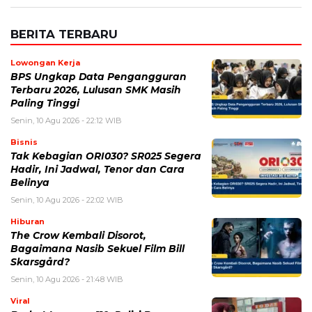
Paling Tinggi
Senin, 10 Agu 2026 - 22:12 WIB
Bisnis
Tak Kebagian ORI030? SR025 Segera
Hadir, Ini Jadwal, Tenor dan Cara
Belinya
Senin, 10 Agu 2026 - 22:02 WIB
Hiburan
The Crow Kembali Disorot,
Bagaimana Nasib Sekuel Film Bill
Skarsgård?
Senin, 10 Agu 2026 - 21:48 WIB
Viral
Berkat Laporan 110, Polisi Barru
Gercep Evakuasi Pensiunan PNS
Senin, 10 Agu 2026 - 20:47 WIB
Bisnis
Tarif Listrik Agustus 2026 Resmi Tidak
Naik, Ini Harga 450 VA, 900 VA, 1.300