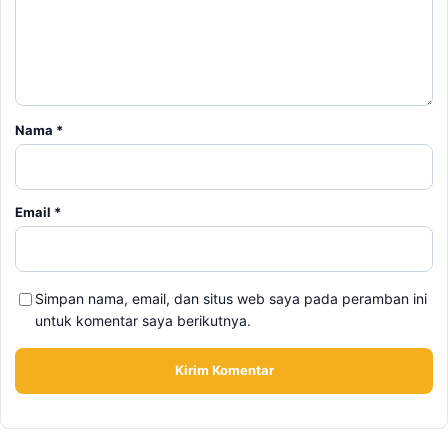
Email
*
Simpan nama, email, dan situs web saya pada peramban ini
untuk komentar saya berikutnya.
BERITA TERKAIT
Senin, 10 Agustus 2026 - 20:47 WIB
Berkat Laporan 110, Polisi Barru Gercep Evakuasi
Pensiunan PNS