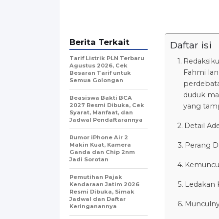
Berita Terkait
Daftar isi
Tarif Listrik PLN Terbaru
Redaksiku
Agustus 2026, Cek
Fahmi lan
Besaran Tarif untuk
Semua Golongan
perdebata
duduk man
Beasiswa Bakti BCA
2027 Resmi Dibuka, Cek
yang tamp
Syarat, Manfaat, dan
Jadwal Pendaftarannya
Detail Ad
Rumor iPhone Air 2
Perang Du
Makin Kuat, Kamera
Ganda dan Chip 2nm
Jadi Sorotan
Kemuncu
Pemutihan Pajak
Ledakan K
Kendaraan Jatim 2026
Resmi Dibuka, Simak
Jadwal dan Daftar
Munculnya
Keringanannya