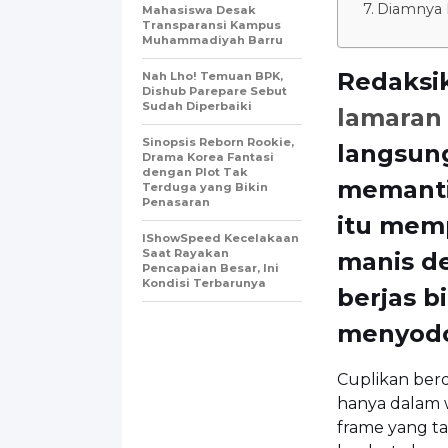
Diamnya 
Mahasiswa Desak
Transparansi Kampus
Muhammadiyah Barru
Redaksi
Nah Lho! Temuan BPK,
Dishub Parepare Sebut
Sudah Diperbaiki
lamaran 
Sinopsis Reborn Rookie,
langsung
Drama Korea Fantasi
dengan Plot Tak
memanti
Terduga yang Bikin
Penasaran
itu mem
IShowSpeed Kecelakaan
Saat Rayakan
manis de
Pencapaian Besar, Ini
Kondisi Terbarunya
berjas b
menyodo
Cuplikan berdu
hanya dalam w
frame yang ta