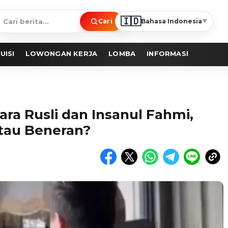
🇮🇩
Cari
Bahasa Indonesia
▼
ari
erita
UISI
LOWONGAN KERJA
LOMBA
INFORMASI
ara Rusli dan Insanul Fahmi,
atau Beneran?