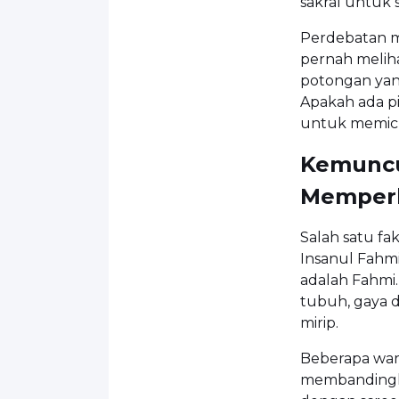
sakral untuk
Perdebatan m
pernah meliha
potongan yang
Apakah ada p
untuk memic
Kemuncu
Memper
Salah satu fa
Insanul Fahmi
adalah Fahmi.
tubuh, gaya 
mirip.
Beberapa war
membandingkan