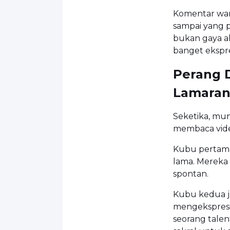
Komentar warg
sampai yang pe
bukan gaya ak
banget ekspre
Perang D
Lamaran
Seketika, mu
membaca video
Kubu pertama
lama. Mereka 
spontan.
Kubu kedua ju
mengekspresi
seorang talen