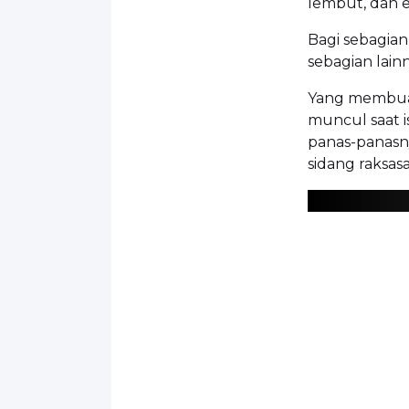
lembut, dan 
Bagi sebagian 
sebagian lain
Yang membuat 
muncul saat 
panas-panasny
sidang raksas