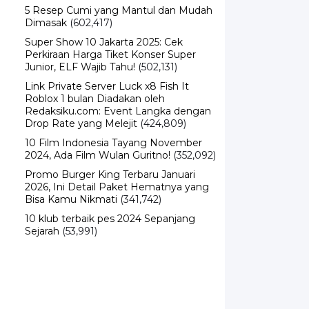
5 Resep Cumi yang Mantul dan Mudah
Dimasak
(602,417)
Super Show 10 Jakarta 2025: Cek
Perkiraan Harga Tiket Konser Super
Junior, ELF Wajib Tahu!
(502,131)
Link Private Server Luck x8 Fish It
Roblox 1 bulan Diadakan oleh
Redaksiku.com: Event Langka dengan
Drop Rate yang Melejit
(424,809)
10 Film Indonesia Tayang November
2024, Ada Film Wulan Guritno!
(352,092)
Promo Burger King Terbaru Januari
2026, Ini Detail Paket Hematnya yang
Bisa Kamu Nikmati
(341,742)
10 klub terbaik pes 2024 Sepanjang
Sejarah
(53,991)