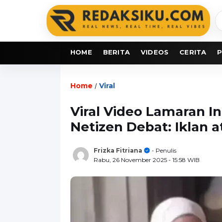
C
b
HOME
BERITA
VIDEOS
CERITA
P
Home
Viral
/
Viral Video Lamaran In
Netizen Debat: Iklan 
Frizka Fitriana
- Penulis
Rabu, 26 November 2025
- 15:58 WIB