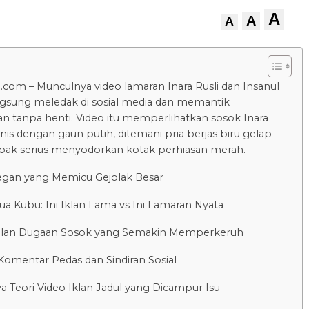
A
A
A
.com – Munculnya video lamaran Inara Rusli dan Insanul
gsung meledak di sosial media dan memantik
n tanpa henti. Video itu memperlihatkan sosok Inara
is dengan gaun putih, ditemani pria berjas biru gelap
ak serius menyodorkan kotak perhiasan merah.
egan yang Memicu Gejolak Besar
a Kubu: Ini Iklan Lama vs Ini Lamaran Nyata
lan Dugaan Sosok yang Semakin Memperkeruh
omentar Pedas dan Sindiran Sosial
 Teori Video Iklan Jadul yang Dicampur Isu