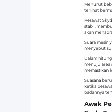
Menurut bebe
terlihat ber
Pesawat Skydi
stabil, membu
akan menabr
Suara mesin y
menyebut sua
Dalam hitunga
menuju area 
memastikan l
Suasana beru
ketika pesawa
badannya ter
Awak Pe