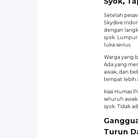
Syok, Ta
Setelah pesaw
Skydive Indon
dengan langk
syok. Lumpur
luka serius.
Warga yang be
Ada yang men
awak, dan be
tempat lebih
Kasi Humas P
seluruh awak
syok. Tidak ad
Ganggua
Turun D