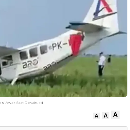
disi Awak Saat Dievakuasi
A
A
A