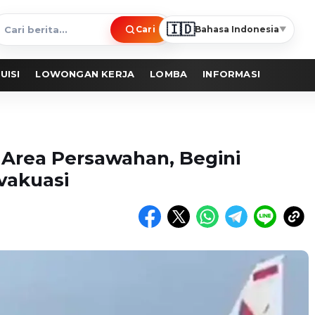
🇮🇩
Cari
Bahasa Indonesia
▼
ari
erita
UISI
LOWONGAN KERJA
LOMBA
INFORMASI
i Area Persawahan, Begini
vakuasi