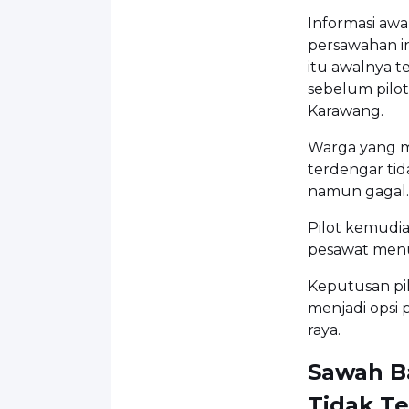
Informasi aw
persawahan in
itu awalnya 
sebelum pilot
Karawang.
Warga yang 
terdengar tid
namun gagal.
Pilot kemudi
pesawat menu
Keputusan pil
menjadi opsi
raya.
Sawah B
Tidak T