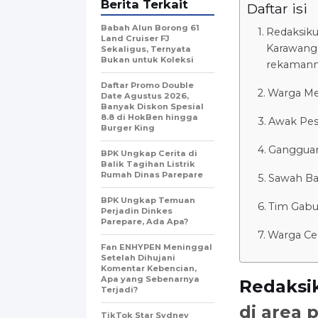
Berita Terkait
Daftar isi
Babah Alun Borong 61
Redaksiku
Land Cruiser FJ
Karawang 
Sekaligus, Ternyata
Bukan untuk Koleksi
rekamanny
Daftar Promo Double
Warga Me
Date Agustus 2026,
Banyak Diskon Spesial
8.8 di HokBen hingga
Awak Pes
Burger King ‎
Gangguan
BPK Ungkap Cerita di
Balik Tagihan Listrik
Rumah Dinas Parepare
Sawah Ba
BPK Ungkap Temuan
Tim Gabu
Perjadin Dinkes
Parepare, Ada Apa?
Warga Ce
Fan ENHYPEN Meninggal
Setelah Dihujani
Komentar Kebencian,
Apa yang Sebenarnya
Redaksi
Terjadi?
di area
TikTok Star Sydney