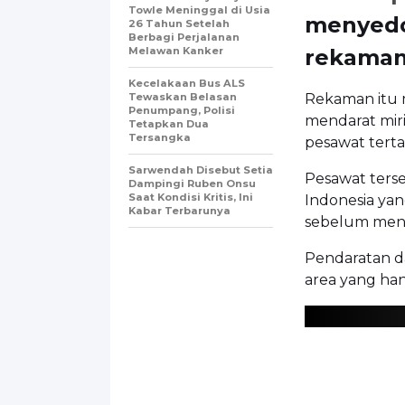
Towle Meninggal di Usia
menyedot
26 Tahun Setelah
Berbagi Perjalanan
Melawan Kanker
rekamann
Kecelakaan Bus ALS
Tewaskan Belasan
Rekaman itu 
Penumpang, Polisi
mendarat mir
Tetapkan Dua
Tersangka
pesawat tert
Sarwendah Disebut Setia
Pesawat ters
Dampingi Ruben Onsu
Saat Kondisi Kritis, Ini
Indonesia ya
Kabar Terbarunya
sebelum meng
Pendaratan da
area yang ha