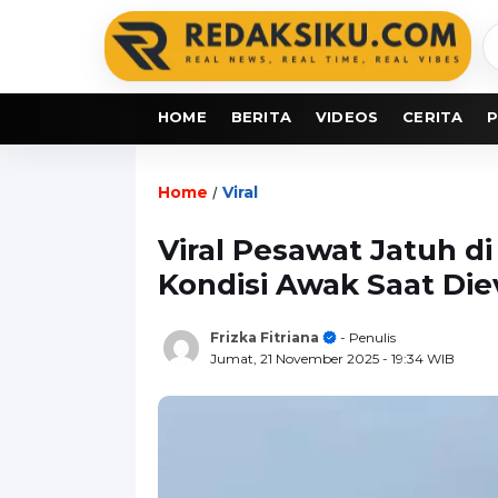
C
b
HOME
BERITA
VIDEOS
CERITA
P
Home
Viral
/
Viral Pesawat Jatuh d
Kondisi Awak Saat Die
Frizka Fitriana
- Penulis
Jumat, 21 November 2025
- 19:34 WIB