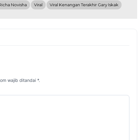
Richa Novisha
Viral
Viral Kenangan Terakhir Gary Iskak
om wajib ditandai *.