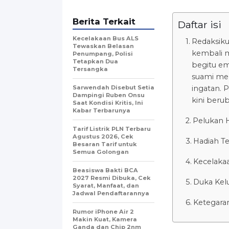
Berita Terkait
Daftar isi
Kecelakaan Bus ALS
Redaksiku
Tewaskan Belasan
kembali m
Penumpang, Polisi
Tetapkan Dua
begitu e
Tersangka
suami men
Sarwendah Disebut Setia
ingatan. 
Dampingi Ruben Onsu
kini beru
Saat Kondisi Kritis, Ini
Kabar Terbarunya
Pelukan 
Tarif Listrik PLN Terbaru
Agustus 2026, Cek
Hadiah Te
Besaran Tarif untuk
Semua Golongan
Kecelakaa
Beasiswa Bakti BCA
2027 Resmi Dibuka, Cek
Duka Kelu
Syarat, Manfaat, dan
Jadwal Pendaftarannya
Ketegaran
Rumor iPhone Air 2
Makin Kuat, Kamera
Ganda dan Chip 2nm