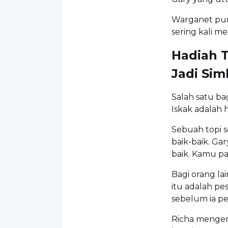
Warganet pun
sering kali me
Hadiah T
Jadi Si
Salah satu ba
Iskak adalah h
Sebuah topi 
baik-baik. Gar
baik. Kamu pas
Bagi orang lai
itu adalah pe
sebelum ia pe
Richa mengen