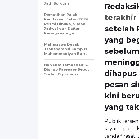
Jadi Sorotan
Redaksi
Pemutihan Pajak
terakhir
Kendaraan Jatim 2026
Resmi Dibuka, Simak
setelah 
Jadwal dan Daftar
Keringanannya
yang be
Mahasiswa Desak
sebelum
Transparansi Kampus
Muhammadiyah Barru
meningg
Nah Lho! Temuan BPK,
Dishub Parepare Sebut
dihapus 
Sudah Diperbaiki
pesan si
kini ber
yang tak
Publik terse
sayang pada k
tanda firasat.