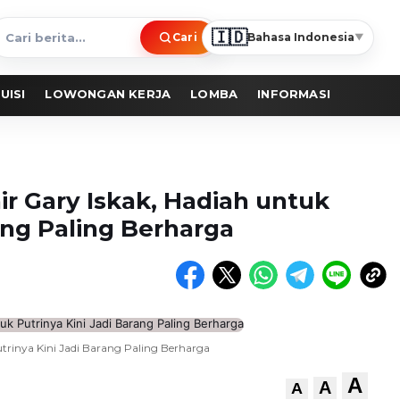
🇮🇩
Cari
Bahasa Indonesia
▼
ari
erita
UISI
LOWONGAN KERJA
LOMBA
INFORMASI
ir Gary Iskak, Hadiah untuk
ang Paling Berharga
utrinya Kini Jadi Barang Paling Berharga
A
A
A