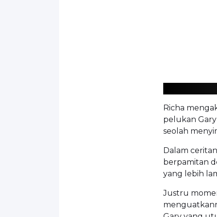
Richa mengaku
pelukan Gary
seolah menyim
Dalam cerita
berpamitan de
yang lebih la
Justru momen 
menguatkanny
Gary yang utu