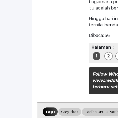
bagaimana pu
itu adalah be
Hingga hari in
ternilai bend
Dibaca:
56
Halaman :
1
2
Follow Wh
www.redaks
terbaru set
Tag :
Gary Iskak
Hadiah Untuk Putrin