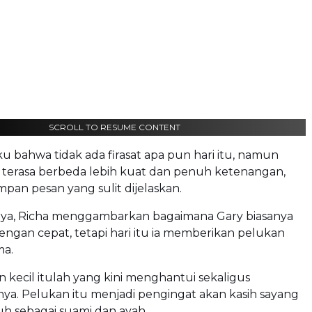
SCROLL TO RESUME CONTENT
 bahwa tidak ada firasat apa pun hari itu, namun
 terasa berbeda lebih kuat dan penuh ketenangan,
pan pesan yang sulit dijelaskan.
nya, Richa menggambarkan bagaimana Gary biasanya
ngan cepat, tetapi hari itu ia memberikan pelukan
ma.
kecil itulah yang kini menghantui sekaligus
a. Pelukan itu menjadi pengingat akan kasih sayang
h sebagai suami dan ayah.