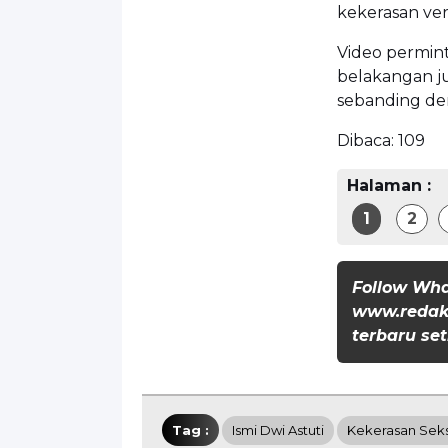
kekerasan ver
Video permin
belakangan j
sebanding de
Dibaca:
109
Halaman :
1
2
Follow Wh
www.redaks
terbaru set
Tag :
Ismi Dwi Astuti
Kekerasan Sek