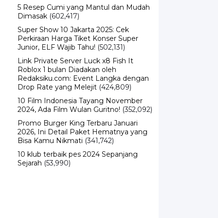
5 Resep Cumi yang Mantul dan Mudah
Dimasak
(602,417)
Super Show 10 Jakarta 2025: Cek
Perkiraan Harga Tiket Konser Super
Junior, ELF Wajib Tahu!
(502,131)
Link Private Server Luck x8 Fish It
Roblox 1 bulan Diadakan oleh
Redaksiku.com: Event Langka dengan
Drop Rate yang Melejit
(424,809)
10 Film Indonesia Tayang November
2024, Ada Film Wulan Guritno!
(352,092)
Promo Burger King Terbaru Januari
2026, Ini Detail Paket Hematnya yang
Bisa Kamu Nikmati
(341,742)
10 klub terbaik pes 2024 Sepanjang
Sejarah
(53,990)