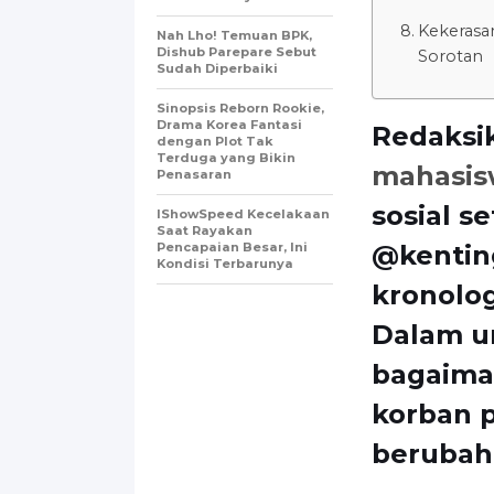
Kekerasa
Nah Lho! Temuan BPK,
Dishub Parepare Sebut
Sorotan
Sudah Diperbaiki
Sinopsis Reborn Rookie,
Drama Korea Fantasi
Redaksi
dengan Plot Tak
Terduga yang Bikin
mahasis
Penasaran
sosial s
IShowSpeed Kecelakaan
Saat Rayakan
Pencapaian Besar, Ini
@kentin
Kondisi Terbarunya
kronolog
Dalam un
bagaima
korban 
berubah