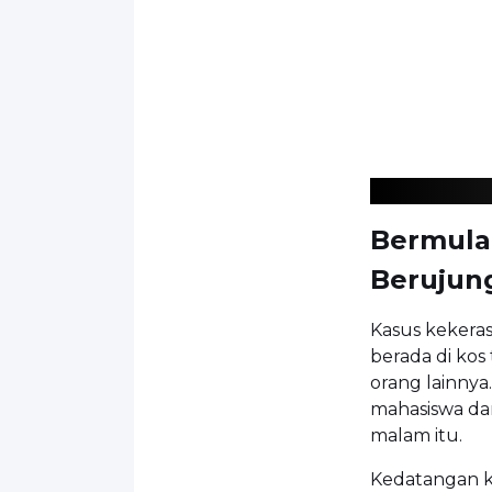
Bermula
Berujun
Kasus kekera
berada di ko
orang lainnya
mahasiswa dar
malam itu.
Kedatangan k