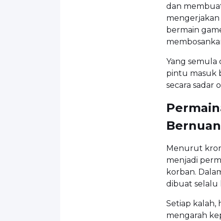
dan membuat 
mengerjakan 
bermain game 
membosanka
Yang semula 
pintu masuk b
secara sadar 
Permain
Bernuan
Menurut krono
menjadi perm
korban. Dala
dibuat selalu 
Setiap kalah,
mengarah kep