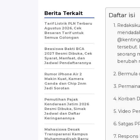
Berita Terkait
Daftar isi
Tarif Listrik PLN Terbaru
Redaksiku
Agustus 2026, Cek
mendadak 
Besaran Tarif untuk
Semua Golongan
@kenting
tersebut. 
Beasiswa Bakti BCA
2027 Resmi Dibuka, Cek
seorang m
Syarat, Manfaat, dan
berubah m
Jadwal Pendaftarannya
Bermula 
Rumor iPhone Air 2
Makin Kuat, Kamera
Ganda dan Chip 2nm
Permaina
Jadi Sorotan
Korban Di
Pemutihan Pajak
Kendaraan Jatim 2026
Resmi Dibuka, Simak
Video Per
Jadwal dan Daftar
Keringanannya
Satgas P
Mahasiswa Desak
Transparansi Kampus
Respons 
Muhammadiyah Barru