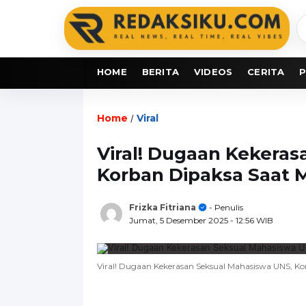
C
b
HOME
BERITA
VIDEOS
CERITA
P
Home
Viral
/
Viral! Dugaan Kekera
Korban Dipaksa Saat 
Frizka Fitriana
- Penulis
Jumat, 5 Desember 2025
- 12:56 WIB
Viral! Dugaan Kekerasan Seksual Mahasiswa UNS, K