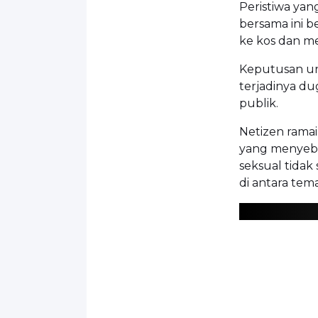
Peristiwa yan
bersama ini b
ke kos dan me
Keputusan un
terjadinya d
publik.
Netizen rama
yang menyebu
seksual tidak 
di antara tem