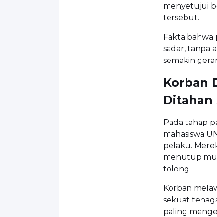
menyetujui b
tersebut.
Fakta bahwa 
sadar, tanpa
semakin gera
Korban 
Ditahan 
Pada tahap pa
mahasiswa UN
pelaku. Mere
menutup mulu
tolong.
Korban melaw
sekuat tenaga
paling menge