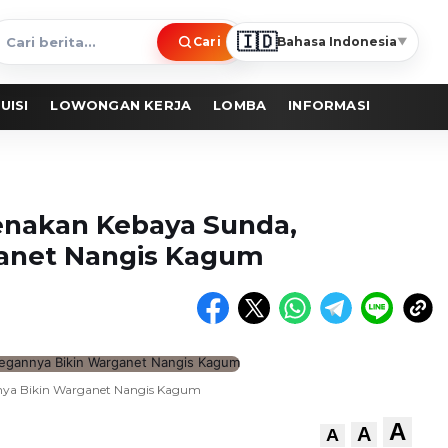
🇮🇩
Cari
Bahasa Indonesia
▼
ari
erita
UISI
LOWONGAN KERJA
LOMBA
INFORMASI
Kenakan Kebaya Sunda,
ganet Nangis Kagum
nnya Bikin Warganet Nangis Kagum
A
A
A