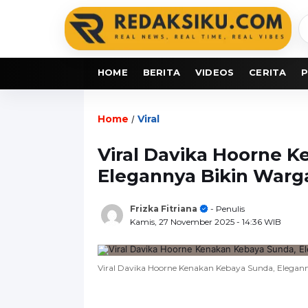
C
b
HOME
BERITA
VIDEOS
CERITA
P
Home
Viral
/
Viral Davika Hoorne 
Elegannya Bikin War
Frizka Fitriana
- Penulis
Kamis, 27 November 2025
- 14:36 WIB
Viral Davika Hoorne Kenakan Kebaya Sunda, Elega