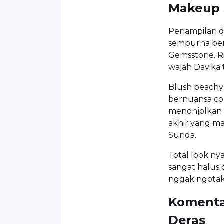
Makeup 
Penampilan d
sempurna berk
Gemsstone. R
wajah Davika 
Blush peachy
bernuansa cok
menonjolkan s
akhir yang m
Sunda.
Total look ny
sangat halus 
nggak ngotak
Komentar
Deras