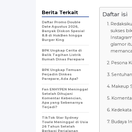
Berita Terkait
Daftar isi
Daftar Promo Double
Redaksik
Date Agustus 2026,
sukses bik
Banyak Diskon Spesial
8.8 di HokBen hingga
Instagram
Burger King ‎
glamor it
BPK Ungkap Cerita di
memancark
Balik Tagihan Listrik
Rumah Dinas Parepare
Pesona Ke
BPK Ungkap Temuan
Sentuhan
Perjadin Dinkes
Parepare, Ada Apa?
Makeup S
Fan ENHYPEN Meninggal
Setelah Dihujani
Komentar 
Komentar Kebencian,
Apa yang Sebenarnya
Terjadi?
Kedekata
TikTok Star Sydney
Budaya I
Towle Meninggal di Usia
26 Tahun Setelah
Berbagi Perjalanan