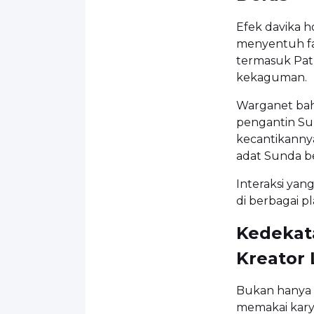
Efek davika 
menyentuh fans
termasuk Pat
kekaguman.
Warganet bah
pengantin Sun
kecantikannya
adat Sunda be
Interaksi ya
di berbagai p
Kedekat
Kreator 
Bukan hanya k
memakai kary