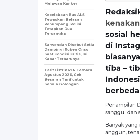
Melawan Kanker
Redaksi
Kecelakaan Bus ALS
Tewaskan Belasan
kenakan
Penumpang, Polisi
Tetapkan Dua
sosial h
Tersangka
di Insta
Sarwendah Disebut Setia
Dampingi Ruben Onsu
Saat Kondisi Kritis, Ini
biasanya
Kabar Terbarunya
tiba – t
Tarif Listrik PLN Terbaru
Agustus 2026, Cek
Indones
Besaran Tarif untuk
Semua Golongan
berbeda 
Penampilan D
sanggul dan s
Banyak yang 
anggun, tenan