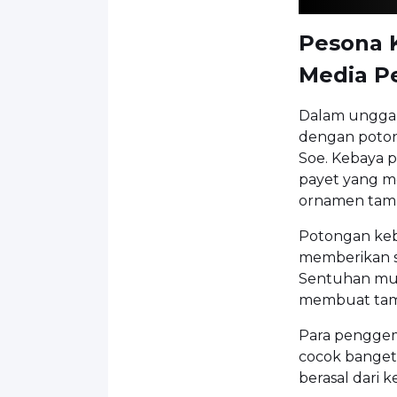
Pesona K
Media P
Dalam unggaha
dengan potong
Soe. Kebaya p
payet yang m
ornamen tam
Potongan keb
memberikan s
Sentuhan mut
membuat tampi
Para penggem
cocok banget 
berasal dari k