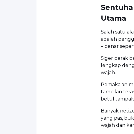
Sentuhan
Utama
Salah satu al
adalah pengg
– benar sepert
Siger perak be
lengkap denga
wajah.
Pemakaian m
tampilan tera
betul tampak 
Banyak netiz
yang pas, buk
wajah dan ka