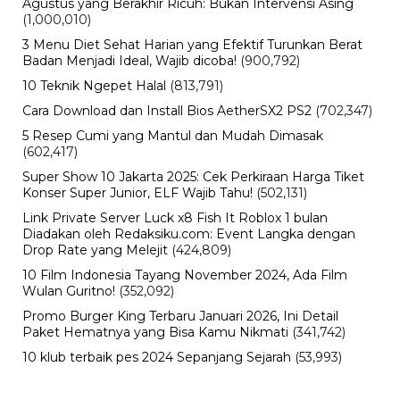
BERITA TERBARU
Viral
Kecelakaan Bus ALS Tewaskan
Belasan Penumpang, Polisi Tetapkan
Dua Tersangka
Kamis, 6 Agu 2026 - 15:46 WIB
Viral
Sarwendah Disebut Setia Dampingi
Ruben Onsu Saat Kondisi Kritis, Ini
Kabar Terbarunya
Kamis, 6 Agu 2026 - 15:25 WIB
Sejarah
Cara Ikut Upacara Kemerdekaan di
Istana 17 Agustus 2026, Syarat dan
Link Pendaftaran
Kamis, 6 Agu 2026 - 15:19 WIB
Keuangan
Harga Emas Antam Hari Ini, Cek
Pergerakan Harga Logam Mulia