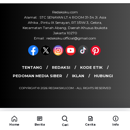
Terbaru
Kamis, 6 Agu 2026 - 15:09 WIB
Sejarah
Upacara HUT RI 81 di Istana
Merdeka, Persiapan dan Rangkaian
Peringatan Kemerdekaan 2026
Kamis, 6 Agu 2026 - 15:01 WIB
POPULER
Sosok Ini Bongkar Siapa Sebenarnya Dalang Demo 25
Agustus yang Berakhir Ricuh: Bukan Intervensi Asing
(1,000,010)
3 Menu Diet Sehat Harian yang Efektif Turunkan Berat
Badan Menjadi Ideal, Wajib dicoba!
(900,792)
10 Teknik Ngepet Halal
(813,791)
Cara Download dan Install Bios AetherSX2 PS2
(702,347)
5 Resep Cumi yang Mantul dan Mudah Dimasak
Home
Berita
Cerita
Info
Cari
(602,417)