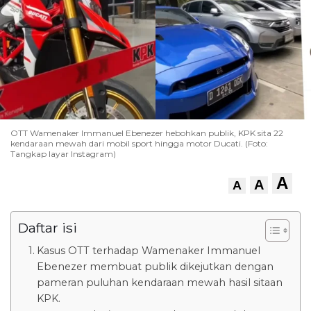
OTT Wamenaker Immanuel Ebenezer hebohkan publik, KPK sita 22
kendaraan mewah dari mobil sport hingga motor Ducati. (Foto:
Tangkap layar Instagram)
A
A
A
Daftar isi
Kasus OTT terhadap Wamenaker Immanuel
Ebenezer membuat publik dikejutkan dengan
pameran puluhan kendaraan mewah hasil sitaan
KPK.