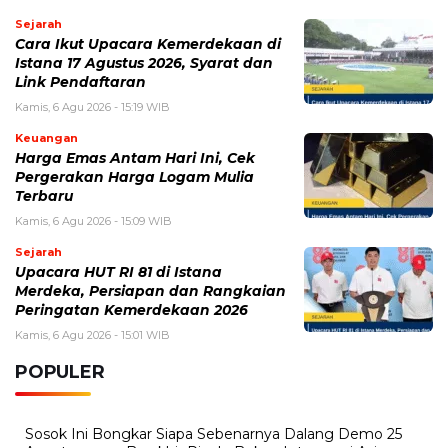
BERITA TERKAIT
Kamis, 6 Agustus 2026 - 15:46 WIB
Kecelakaan Bus ALS Tewaskan Belasan Penumpang,
Polisi Tetapkan Dua Tersangka
Kamis, 6 Agustus 2026 - 15:25 WIB
Sarwendah Disebut Setia Dampingi Ruben Onsu Saat
Kondisi Kritis, Ini Kabar Terbarunya
Kamis, 6 Agustus 2026 - 13:29 WIB
Beasiswa Bakti BCA 2027 Resmi Dibuka, Cek Syarat,
Manfaat, dan Jadwal Pendaftarannya
Rabu, 5 Agustus 2026 - 09:29 WIB
Rumor iPhone Air 2 Makin Kuat, Kamera Ganda dan
Chip 2nm Jadi Sorotan
Rabu, 5 Agustus 2026 - 08:48 WIB
Pemutihan Pajak Kendaraan Jatim 2026 Resmi Dibuka,
Simak Jadwal dan Daftar Keringanannya