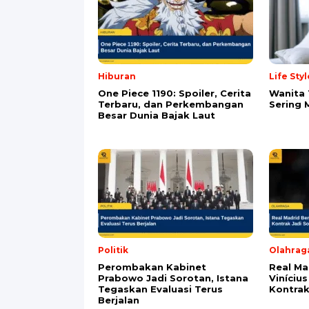
Alamat email tidak akan dipublikasikan. Kol
Komentar
*
Nama
*
Email
*