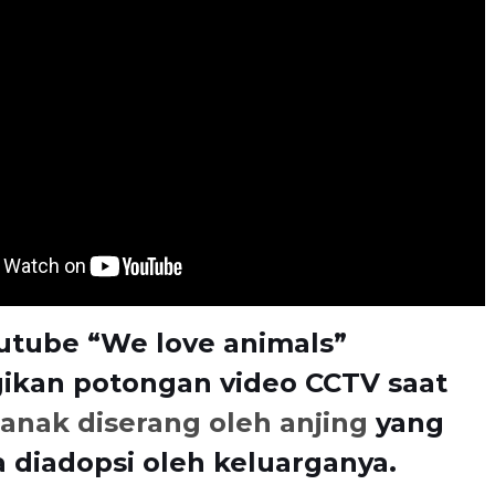
utube “We love animals”
kan potongan video CCTV saat
anak diserang oleh anjing
yang
a diadopsi oleh keluarganya.