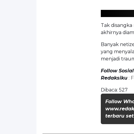
Tak disangka 
akhirnya dia
Banyak netiz
yang menyalah
menjadi trau
Follow Sosia
Redaksiku
:
F
Dibaca:
527
Follow Wh
www.redaks
terbaru set