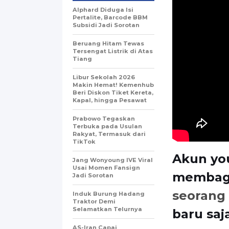
Alphard Diduga Isi
Pertalite, Barcode BBM
Subsidi Jadi Sorotan
Beruang Hitam Tewas
Tersengat Listrik di Atas
Tiang
Libur Sekolah 2026
Makin Hemat! Kemenhub
Beri Diskon Tiket Kereta,
Kapal, hingga Pesawat
Prabowo Tegaskan
Terbuka pada Usulan
Rakyat, Termasuk dari
TikTok
Akun yo
Jang Wonyoung IVE Viral
Usai Momen Fansign
membagi
Jadi Sorotan
seorang 
Induk Burung Hadang
Traktor Demi
Selamatkan Telurnya
baru saj
AS-Iran Capai