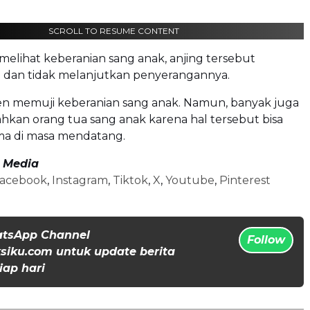
SCROLL TO RESUME CONTENT
melihat keberanian sang anak, anjing tersebut
m dan tidak melanjutkan penyerangannya.
en memuji keberanian sang anak. Namun, banyak juga
kan orang tua sang anak karena hal tersebut bisa
ma di masa mendatang.
l Media
acebook
,
Instagram
,
Tiktok
,
X
,
Youtube
,
Pinterest
atsApp Channel
Follow
iku.com untuk update berita
iap hari