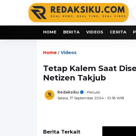
C
b
HOME
BERITA
VIDEOS
CERITA
P
Home
Videos
/
Tetap Kalem Saat Dise
Netizen Takjub
Redaksiku
- Penulis
Selasa, 17 September 2024
- 10:18 WIB
Berita Terkait