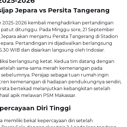
2025-2026
ijap Jepara vs Persita Tangerang
 2025-2026 kembali menghadirkan pertandingan
 patut ditunggu. Pada Minggu sore, 21 September
p Jepara akan menjamu Persita Tangerang di Stadion
 Jepara. Pertandingan ini dijadwalkan berlangsung
5.30 WIB dan disiarkan langsung oleh Indosiar.
ediksi berlangsung ketat. Kedua tim datang dengan
f setelah sama-sama meraih kemenangan pada
sebelumnya. Persijap sebagai tuan rumah ingin
tren kemenangan di hadapan pendukungnya sendiri,
rsita bertekad melanjutkan kebangkitan setelah
asil apik melawan PSM Makassar.
percayaan Diri Tinggi
ra memiliki bekal kepercayaan diri setelah