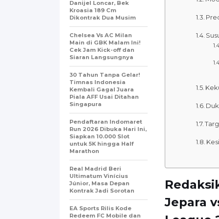
Danijel Loncar, Bek
Kroasia 189 Cm
Pre
Dikontrak Dua Musim
Sus
Chelsea Vs AC Milan
Main di GBK Malam Ini!
Cek Jam Kick-off dan
Siaran Langsungnya
30 Tahun Tanpa Gelar!
Timnas Indonesia
Kek
Kembali Gagal Juara
Piala AFF Usai Ditahan
Singapura
Duk
Pendaftaran Indomaret
Tar
Run 2026 Dibuka Hari Ini,
Siapkan 10.000 Slot
Kes
untuk 5K hingga Half
Marathon
Real Madrid Beri
Ultimatum Vinícius
Redaksi
Júnior, Masa Depan
Kontrak Jadi Sorotan
Jepara v
EA Sports Rilis Kode
Redeem FC Mobile dan