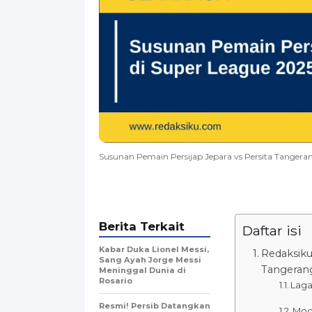
Susunan Pemain Persijap Jepara vs Persita Tangera
Berita Terkait
Daftar isi
Kabar Duka Lionel Messi,
Redaksiku
Sang Ayah Jorge Messi
Tangerang
Meninggal Dunia di
Rosario
Laga
Resmi! Persib Datangkan
Moda