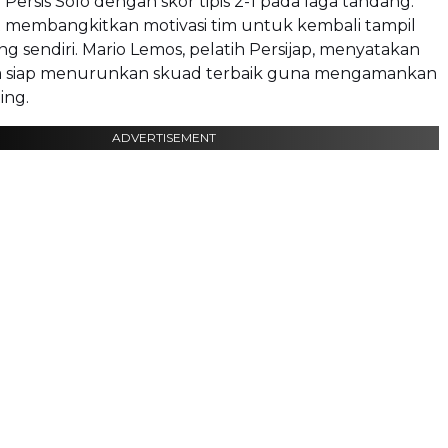
ersis Solo dengan skor tipis 2-1 pada laga tandang.
t membangkitkan motivasi tim untuk kembali tampil
ng sendiri. Mario Lemos, pelatih Persijap, menyatakan
a siap menurunkan skuad terbaik guna mengamankan
ing.
ADVERTISEMENT