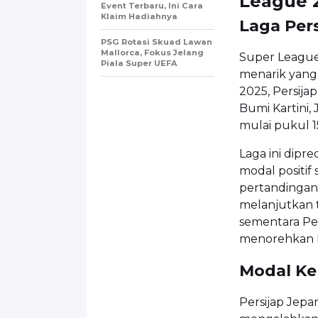
League 
Event Terbaru, Ini Cara
Klaim Hadiahnya
Laga Pers
PSG Rotasi Skuad Lawan
Mallorca, Fokus Jelang
Super League
Piala Super UEFA
menarik yang
2025, Persija
Bumi Kartini,
mulai pukul 1
Laga ini dipr
modal positi
pertandingan 
melanjutkan 
sementara Pe
menorehkan h
Modal Ke
Persijap Jepa