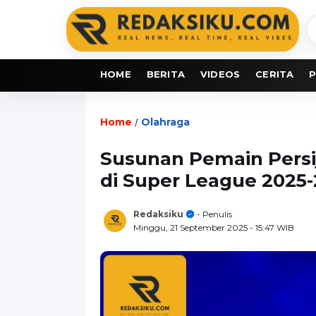
C
b
HOME
BERITA
VIDEOS
CERITA
P
Home
Olahraga
/
Susunan Pemain Persij
di Super League 2025
Redaksiku
- Penulis
Minggu, 21 September 2025
- 15:47 WIB