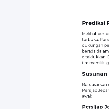
Prediksi
Melihat perfo
terbuka. Per
dukungan pen
berada dalam 
ditaklukkan. 
tim memiliki
Susunan 
Berdasarkan r
Persijap Jepa
awal:
Persijap J