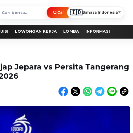
🇮🇩
Cari
Bahasa Indonesia
▼
ari
erita
UISI
LOWONGAN KERJA
LOMBA
INFORMASI
ap Jepara vs Persita Tangerang
-2026