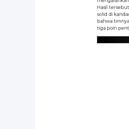
mengalahkan P
Hasil tersebu
solid di kanda
bahwa timny
tiga poin pent