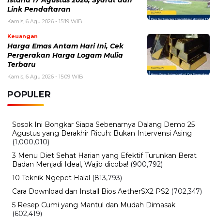
Istana 17 Agustus 2026, Syarat dan
Link Pendaftaran
Kamis, 6 Agu 2026 - 15:19 WIB
Keuangan
Harga Emas Antam Hari Ini, Cek
Pergerakan Harga Logam Mulia
Terbaru
Kamis, 6 Agu 2026 - 15:09 WIB
POPULER
Sosok Ini Bongkar Siapa Sebenarnya Dalang Demo 25
Agustus yang Berakhir Ricuh: Bukan Intervensi Asing
(1,000,010)
3 Menu Diet Sehat Harian yang Efektif Turunkan Berat
Badan Menjadi Ideal, Wajib dicoba!
(900,792)
10 Teknik Ngepet Halal
(813,793)
Cara Download dan Install Bios AetherSX2 PS2
(702,347)
5 Resep Cumi yang Mantul dan Mudah Dimasak
(602,419)