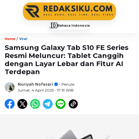
🇮🇩
Bahasa Indonesia
▼
/
Home
Viral
Samsung Galaxy Tab S10 FE Series
Resmi Meluncur: Tablet Canggih
dengan Layar Lebar dan Fitur AI
Terdepan
Nuriyah Nofasari
- Penulis
Jumat, 4 April 2025
- 17:19 WIB