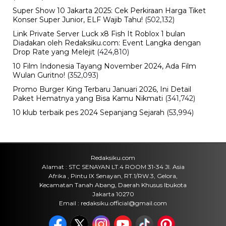
Super Show 10 Jakarta 2025: Cek Perkiraan Harga Tiket
Konser Super Junior, ELF Wajib Tahu!
(502,132)
Link Private Server Luck x8 Fish It Roblox 1 bulan
Diadakan oleh Redaksiku.com: Event Langka dengan
Drop Rate yang Melejit
(424,810)
10 Film Indonesia Tayang November 2024, Ada Film
Wulan Guritno!
(352,093)
Promo Burger King Terbaru Januari 2026, Ini Detail
Paket Hematnya yang Bisa Kamu Nikmati
(341,742)
10 klub terbaik pes 2024 Sepanjang Sejarah
(53,994)
Redaksiku.com
Alamat : STC SENAYAN LT.4 ROOM 31-34 Jl. Asia
Afrika , Pintu IX Senayan, RT.1/RW.3, Gelora,
Kecamatan Tanah Abang, Daerah Khusus Ibukota
Jakarta 10270
Email : redaksiku.official@gmail.com