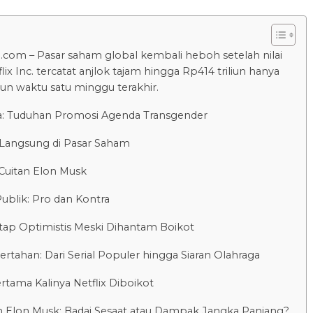
.com – Pasar saham global kembali heboh setelah nilai
lix Inc. tercatat anjlok tajam hingga Rp414 triliun hanya
un waktu satu minggu terakhir.
a: Tuduhan Promosi Agenda Transgender
angsung di Pasar Saham
Cuitan Elon Musk
ublik: Pro dan Kontra
etap Optimistis Meski Dihantam Boikot
Bertahan: Dari Serial Populer hingga Siaran Olahraga
tama Kalinya Netflix Diboikot
 Elon Musk: Badai Sesaat atau Dampak Jangka Panjang?