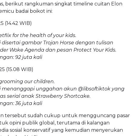
las, berikut rangkuman singkat timeline cuitan Elon
icu badai boikot ini:
5 (14.42 WIB)
flix for the health of your kids.
i disertai gambar Trojan Horse dengan tulisan
der Woke Agenda dan pesan Protect Your Kids.
ngan: 92 juta kali
5 (15.08 WIB)
s grooming our children.
ni menanggapi unggahan akun @libsoftiktok yang
s serial anak
Strawberry Shortcake.
ngan: 36 juta kali
n tersebut sudah cukup untuk mengguncang pasar
k opini publik global, terutama di kalangan
ia sosial konservatif yang kemudian menyerukan