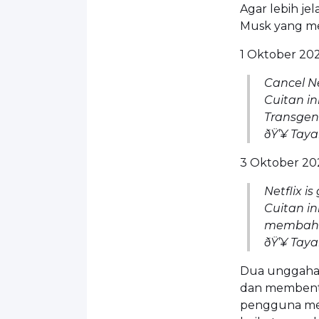
Agar lebih je
Musk yang mem
1 Oktober 202
Cancel Net
Cuitan in
Transgen
ðŸ’¥
Taya
3 Oktober 202
Netflix i
Cuitan i
membaha
ðŸ’¥
Taya
Dua unggaha
dan membentu
pengguna med