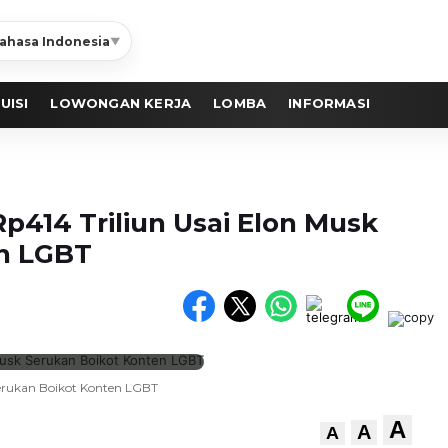
ahasa Indonesia
▼
UISI
LOWONGAN KERJA
LOMBA
INFORMASI
Rp414 Triliun Usai Elon Musk
en LGBT
Serukan Boikot Konten LGBT
A
A
A