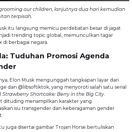
s grooming our children, lanjutnya dua hari kemudian
tan terpisah.
k itu langsung memicu perdebatan besar di jagat
jadi trending topic global, memunculkan tagar
x di berbagai negara.
la: Tuduhan Promosi Agenda
nder
nya, Elon Musk mengunggah tangkapan layar dari
 dan @libsoftiktok, yang menyoroti salah satu serial
l
Strawberry Shortcake: Berry in the Big City
.
ut dituding menampilkan karakter yang
sikan isu transgender dan keberagaman gender
t.
tu juga disertai gambar Trojan Horse bertuliskan