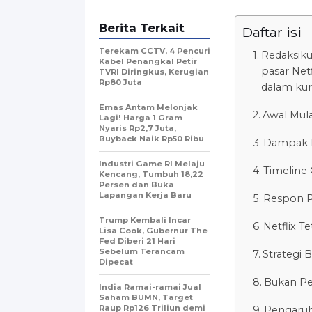
Berita Terkait
Daftar isi
Terekam CCTV, 4 Pencuri
Redaksiku
Kabel Penangkal Petir
pasar Netf
TVRI Diringkus, Kerugian
Rp80 Juta
dalam kur
Emas Antam Melonjak
Awal Mul
Lagi! Harga 1 Gram
Nyaris Rp2,7 Juta,
Buyback Naik Rp50 Ribu
Dampak L
Industri Game RI Melaju
Timeline 
Kencang, Tumbuh 18,22
Persen dan Buka
Lapangan Kerja Baru
Respon P
Trump Kembali Incar
Netflix T
Lisa Cook, Gubernur The
Fed Diberi 21 Hari
Sebelum Terancam
Strategi 
Dipecat
Bukan Per
India Ramai-ramai Jual
Saham BUMN, Target
Raup Rp126 Triliun demi
Pengaruh