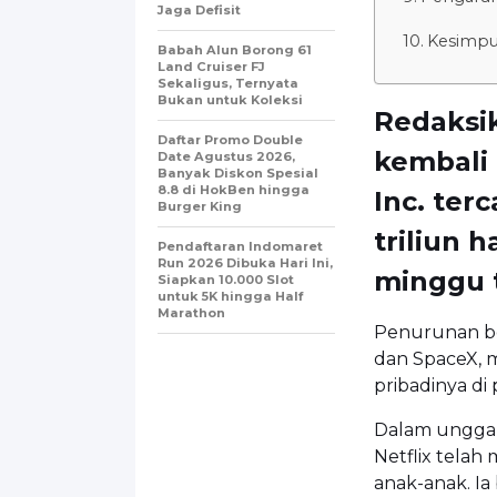
Jaga Defisit
Kesimpul
Babah Alun Borong 61
Land Cruiser FJ
Sekaligus, Ternyata
Bukan untuk Koleksi
Redaksi
Daftar Promo Double
kembali 
Date Agustus 2026,
Banyak Diskon Spesial
8.8 di HokBen hingga
Inc. ter
Burger King ‎
triliun 
Pendaftaran Indomaret
Run 2026 Dibuka Hari Ini,
minggu t
Siapkan 10.000 Slot
untuk 5K hingga Half
Marathon
Penurunan bes
dan SpaceX, 
pribadinya di 
Dalam unggah
Netflix tela
anak-anak. Ia