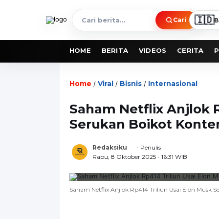
🇮🇩
Cari
B
Cari
berita
HOME
BERITA
VIDEOS
CERITA
P
Home
Viral
Bisnis
Internasional
/
/
/
Saham Netflix Anjlok 
Serukan Boikot Kont
Redaksiku
- Penulis
Rabu, 8 Oktober 2025
- 16:31 WIB
Saham Netflix Anjlok Rp414 Triliun Usai Elon Musk 