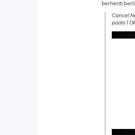
berhenti berl
Cancel Ne
pada 1 Ok