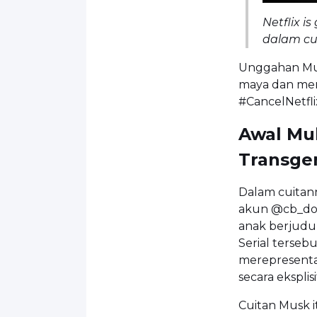
Netflix i
dalam cui
Unggahan Mus
maya dan men
#CancelNetfli
Awal Mu
Transge
Dalam cuitan
akun @cb_doge
anak berjudu
Serial terseb
merepresenta
secara eksplisi
Cuitan Musk i