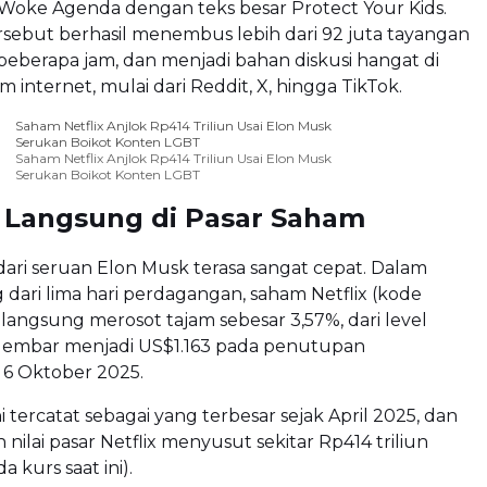
Woke Agenda dengan teks besar Protect Your Kids.
sebut berhasil menembus lebih dari 92 juta tayangan
eberapa jam, dan menjadi bahan diskusi hangat di
 internet, mulai dari Reddit, X, hingga TikTok.
Saham Netflix Anjlok Rp414 Triliun Usai Elon Musk
Serukan Boikot Konten LGBT
Saham Netflix Anjlok Rp414 Triliun Usai Elon Musk
Serukan Boikot Konten LGBT
Langsung di Pasar Saham
ari seruan Elon Musk terasa sangat cepat. Dalam
dari lima hari perdagangan, saham Netflix (kode
langsung merosot tajam sebesar 3,57%, dari level
 lembar menjadi US$1.163 pada penutupan
6 Oktober 2025.
 tercatat sebagai yang terbesar sejak April 2025, dan
ilai pasar Netflix menyusut sekitar Rp414 triliun
 kurs saat ini).