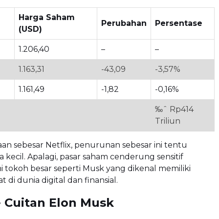
Harga Saham
Perubahan
Persentase
(USD)
1.206,40
–
–
1.163,31
-43,09
-3,57%
1.161,49
-1,82
-0,16%
‰ˆ Rp414
Triliun
an sebesar Netflix, penurunan sebesar ini tentu
 kecil. Apalagi, pasar saham cenderung sensitif
i tokoh besar seperti Musk yang dikenal memiliki
di dunia digital dan finansial.
 Cuitan Elon Musk