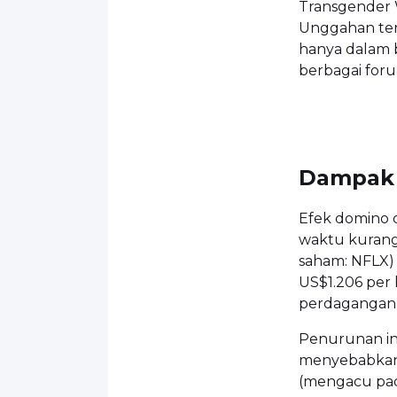
Transgender 
Unggahan ter
hanya dalam b
berbagai forum
Dampak 
Efek domino d
waktu kurang 
saham: NFLX) 
US$1.206 per
perdagangan 
Penurunan ini
menyebabkan n
(mengacu pada