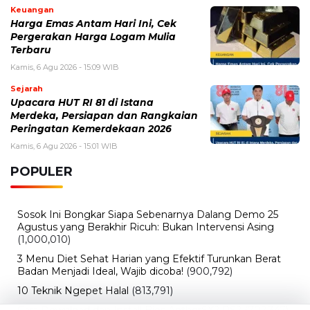
Peringatan Kemerdekaan 2026
Kamis, 6 Agu 2026 - 15:01 WIB
POPULER
Sosok Ini Bongkar Siapa Sebenarnya Dalang Demo 25
Agustus yang Berakhir Ricuh: Bukan Intervensi Asing
(1,000,010)
3 Menu Diet Sehat Harian yang Efektif Turunkan Berat
Badan Menjadi Ideal, Wajib dicoba!
(900,792)
10 Teknik Ngepet Halal
(813,791)
Cara Download dan Install Bios AetherSX2 PS2
(702,347)
5 Resep Cumi yang Mantul dan Mudah Dimasak
(602,417)
Super Show 10 Jakarta 2025: Cek Perkiraan Harga Tiket
Konser Super Junior, ELF Wajib Tahu!
(502,131)
Link Private Server Luck x8 Fish It Roblox 1 bulan
Diadakan oleh Redaksiku.com: Event Langka dengan
Drop Rate yang Melejit
(424,809)