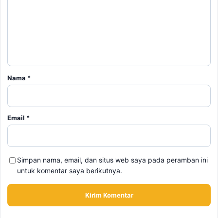
Email
*
Simpan nama, email, dan situs web saya pada peramban ini
untuk komentar saya berikutnya.
BERITA TERKAIT
Kamis, 6 Agustus 2026 - 15:46 WIB
Kecelakaan Bus ALS Tewaskan Belasan Penumpang,
Polisi Tetapkan Dua Tersangka