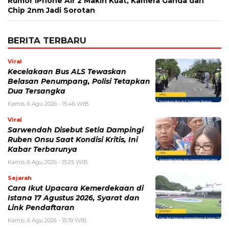
Kamis, 6 Agu 2026 - 15:46 WIB
Viral
Sarwendah Disebut Setia Dampingi
Ruben Onsu Saat Kondisi Kritis, Ini
Kabar Terbarunya
Kamis, 6 Agu 2026 - 15:25 WIB
Sejarah
Cara Ikut Upacara Kemerdekaan di
Istana 17 Agustus 2026, Syarat dan
Link Pendaftaran
Kamis, 6 Agu 2026 - 15:19 WIB
Keuangan
Harga Emas Antam Hari Ini, Cek
Pergerakan Harga Logam Mulia
Terbaru
Kamis, 6 Agu 2026 - 15:09 WIB
Sejarah
Upacara HUT RI 81 di Istana
Merdeka, Persiapan dan Rangkaian