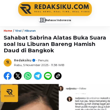
🇮🇩
Bahasa Indonesia
▼
/
/
Home
Viral
Hiburan
Sahabat Sabrina Alatas Buka Suara
soal Isu Liburan Bareng Hamish
Daud di Bangkok
Redaksiku
- Penulis
Rabu, 5 November 2025
- 11:38 WIB