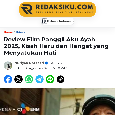
🇮🇩
Bahasa Indonesia
▼
/
Home
Hiburan
Review Film Panggil Aku Ayah
2025, Kisah Haru dan Hangat yang
Menyatukan Hati
Nuriyah Nofasari
- Penulis
Sabtu, 16 Agustus 2025
- 15:00 WIB