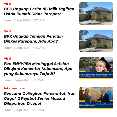
Dinkes Parepare, Ada Apa?
Jumat, 7 Agu 2026 - 15:20 WIB
Viral
Fan ENHYPEN Meninggal Setelah
Dihujani Komentar Kebencian, Apa
yang Sebenarnya Terjadi?
Jumat, 7 Agu 2026 - 15:16 WIB
Internasional
Rencana Gulingkan Pemerintah Iran
Gagal, 2 Pejabat Senior Mossad
Dilaporkan Dicopot
Jumat, 7 Agu 2026 - 14:56 WIB
POPULER
Sosok Ini Bongkar Siapa Sebenarnya Dalang Demo 25
Agustus yang Berakhir Ricuh: Bukan Intervensi Asing
(1,000,011)
3 Menu Diet Sehat Harian yang Efektif Turunkan Berat