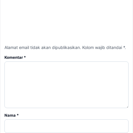
Alamat email tidak akan dipublikasikan. Kolom wajib ditandai *.
Komentar
*
Nama
*
Email
*
Simpan nama, email, dan situs web saya pada peramban ini
untuk komentar saya berikutnya.