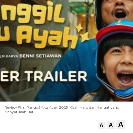
Review Film Panggil Aku Ayah 2025, Kisah Haru dan Hangat yang
Menyatukan Hati
A
A
A