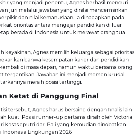
khir yang menjadi penentu, Agnes berhasil mencuri
an juri melalui jawaban yang dinilai mencerminkan
rpikir dan nilai kemanusiaan. Ia dihadapkan pada
rkait prioritas antara mengejar pendidikan di luar
etap berada di Indonesia untuk merawat orang tua
keyakinan, Agnes memilih keluarga sebagai prioritas
nekankan bahwa kesempatan karier dan pendidikan
r kembali di masa depan, namun waktu bersama orang
at tergantikan. Jawaban ini menjadi momen krusial
rkannya meraih posisi tertinggi.
an Ketat di Panggung Final
si tersebut, Agnes harus bersaing dengan finalis lain
lah kuat. Posisi runner-up pertama diraih oleh
Victoria
ari Kosasieputri
dari Bali yang kemudian dinobatkan
i Indonesia Lingkungan 2026.