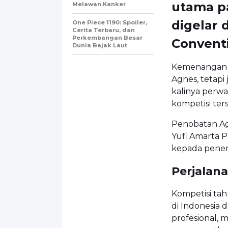
utama p
Melawan Kanker
digelar 
One Piece 1190: Spoiler,
Cerita Terbaru, dan
Perkembangan Besar
Convent
Dunia Bajak Laut
Kemenangan i
Agnes, tetapi
kalinya perwa
kompetisi ter
Penobatan Ag
Yufi Amarta P
kepada peneru
Perjalan
Kompetisi tahu
di Indonesia 
profesional, m