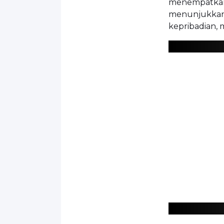
menempatkan 
menunjukkan k
kepribadian, 