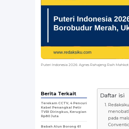
Puteri Indonesia 2026: Agnes Rahajeng Raih Mahkot
Berita Terkait
Daftar isi
Terekam CCTV, 4 Pencuri
Redaksiku
Kabel Penangkal Petir
menobatk
TVRI Diringkus, Kerugian
Rp80 Juta
pada malam
Conventio
Babah Alun Borong 61