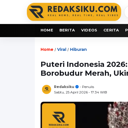
C
b
HOME
BERITA
VIDEOS
CERITA
P
Home
Viral
Hiburan
/
/
Puteri Indonesia 202
Borobudur Merah, Uki
Redaksiku
- Penulis
Sabtu, 25 April 2026
- 17:34 WIB