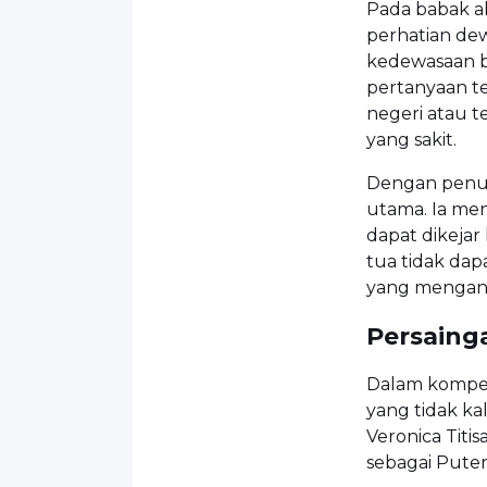
Pada babak a
perhatian dew
kedewasaan be
pertanyaan te
negeri atau t
yang sakit.
Dengan penuh 
utama. Ia me
dapat dikeja
tua tidak dap
yang menganta
Persaing
Dalam kompeti
yang tidak ka
Veronica Titis
sebagai Puter