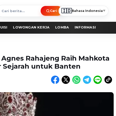
🇮🇩
Cari
Bahasa Indonesia
▼
ari
erita
UISI
LOWONGAN KERJA
LOMBA
INFORMASI
6: Agnes Rahajeng Raih Mahkota
r Sejarah untuk Banten