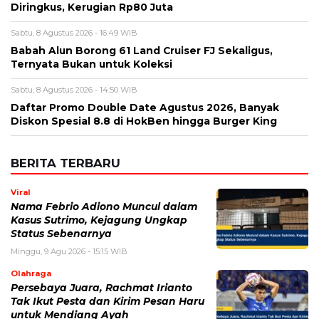
Diskon Spesial 8.8 di HokBen hingga Burger King ‎
BERITA TERBARU
Viral
Nama Febrio Adiono Muncul dalam
Kasus Sutrimo, Kejagung Ungkap
Status Sebenarnya
Minggu, 9 Agu 2026 - 15:15 WIB
Olahraga
Persebaya Juara, Rachmat Irianto
Tak Ikut Pesta dan Kirim Pesan Haru
untuk Mendiang Ayah
Minggu, 9 Agu 2026 - 15:08 WIB
Viral
Deadline Refund Lewat, Jaminan
Tampia Tour ke UMKO Kini
Dipertanyakan
Minggu, 9 Agu 2026 - 14:57 WIB