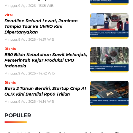
Bisnis
B50 Bikin Kebutuhan Sawit Melonjak,
Pemerintah Kejar Produksi CPO
Indonesia
Minggu, 9 Agu 2026 - 14:42 WIB
Bisnis
Baru 2 Tahun Berdiri, Startup Chip AI
OLIX Kini Bernilai Rp60 Triliun
Minggu, 9 Agu 2026 - 14:14 WIB
POPULER
Sosok Ini Bongkar Siapa Sebenarnya Dalang Demo 25
Agustus yang Berakhir Ricuh: Bukan Intervensi Asing
(1,000,024)
3 Menu Diet Sehat Harian yang Efektif Turunkan Berat
Badan Menjadi Ideal, Wajib dicoba!
(900,798)
10 Teknik Ngepet Halal
(813,796)
Cara Download dan Install Bios AetherSX2 PS2
(702,358)