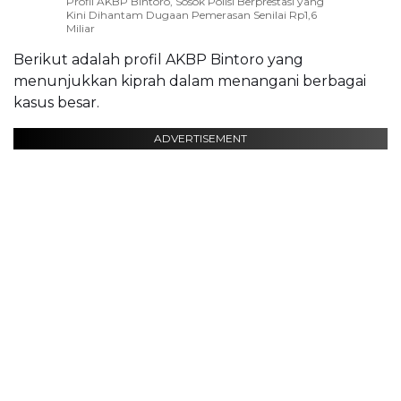
Profil AKBP Bintoro, Sosok Polisi Berprestasi yang
Kini Dihantam Dugaan Pemerasan Senilai Rp1,6
Miliar
Berikut adalah profil AKBP Bintoro yang
menunjukkan kiprah dalam menangani berbagai
kasus besar.
ADVERTISEMENT