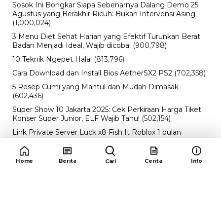
Sosok Ini Bongkar Siapa Sebenarnya Dalang Demo 25
Agustus yang Berakhir Ricuh: Bukan Intervensi Asing
(1,000,024)
3 Menu Diet Sehat Harian yang Efektif Turunkan Berat
Badan Menjadi Ideal, Wajib dicoba!
(900,798)
10 Teknik Ngepet Halal
(813,796)
Cara Download dan Install Bios AetherSX2 PS2
(702,358)
5 Resep Cumi yang Mantul dan Mudah Dimasak
(602,436)
Super Show 10 Jakarta 2025: Cek Perkiraan Harga Tiket
Konser Super Junior, ELF Wajib Tahu!
(502,154)
Link Private Server Luck x8 Fish It Roblox 1 bulan
Diadakan oleh Redaksiku.com: Event Langka dengan
Drop Rate yang Melejit
(424,826)
Home
Berita
Cerita
Info
Cari
10 Film Indonesia Tayang November 2024, Ada Film
Wulan Guritno!
(352,097)
Promo Burger King Terbaru Januari 2026, Ini Detail
Paket Hematnya yang Bisa Kamu Nikmati
(341,748)
10 klub terbaik pes 2024 Sepanjang Sejarah
(54,017)