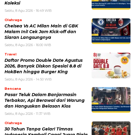
Koleksi
Sabtu, 8 Agu 2026 - 16:49 WIB
Olahraga
Chelsea Vs AC Milan Main di GBK
Malam Ini! Cek Jam Kick-off dan
Siaran Langsungnya
Sabtu, 8 Agu 2026 - 16:00 WIB
Travel
Daftar Promo Double Date Agustus
2026, Banyak Diskon Spesial 8.8 di
HokBen hingga Burger King ‎
Sabtu, 8 Agu 2026 - 14:50 WIB
Bencana
Pasar Teluk Dalam Banjarmasin
Terbakar, Api Berawal dari Warung
dan Hanguskan Belasan Kios
Sabtu, 8 Agu 2026 - 11:37 WIB
Olahraga
30 Tahun Tanpa Gelar! Timnas
Indonesia Kembali Gagal Juara Piala