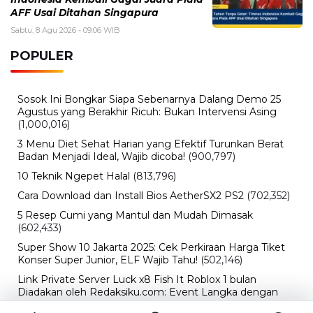
AFF Usai Ditahan Singapura
Sabtu, 8 Agu 2026 - 09:06 WIB
POPULER
Sosok Ini Bongkar Siapa Sebenarnya Dalang Demo 25
Agustus yang Berakhir Ricuh: Bukan Intervensi Asing
(1,000,016)
3 Menu Diet Sehat Harian yang Efektif Turunkan Berat
Badan Menjadi Ideal, Wajib dicoba!
(900,797)
10 Teknik Ngepet Halal
(813,796)
Cara Download dan Install Bios AetherSX2 PS2
(702,352)
5 Resep Cumi yang Mantul dan Mudah Dimasak
(602,433)
Super Show 10 Jakarta 2025: Cek Perkiraan Harga Tiket
Konser Super Junior, ELF Wajib Tahu!
(502,146)
Link Private Server Luck x8 Fish It Roblox 1 bulan
Diadakan oleh Redaksiku.com: Event Langka dengan
Drop Rate yang Melejit
(424,819)