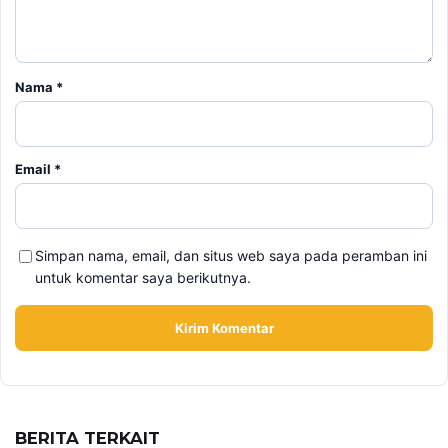
Email
*
Simpan nama, email, dan situs web saya pada peramban ini
untuk komentar saya berikutnya.
BERITA TERKAIT
Minggu, 9 Agustus 2026 - 15:15 WIB
Nama Febrio Adiono Muncul dalam Kasus Sutrimo,
Kejagung Ungkap Status Sebenarnya
Minggu, 9 Agustus 2026 - 14:57 WIB
Deadline Refund Lewat, Jaminan Tampia Tour ke