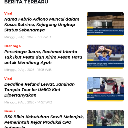
Olahraga
Persebaya Juara, Rachmat Irianto
Tak Ikut Pesta dan Kirim Pesan Haru
untuk Mendiang Ayah
Minggu, 9 Agu 2026 - 15:08 WIB
Viral
Deadline Refund Lewat, Jaminan
Tampia Tour ke UMKO Kini
Dipertanyakan
Minggu, 9 Agu 2026 - 14:57 WIB
Bisnis
B50 Bikin Kebutuhan Sawit Melonjak,
Pemerintah Kejar Produksi CPO
Indonesia
Minggu, 9 Agu 2026 - 14:42 WIB
Bisnis
Baru 2 Tahun Berdiri, Startup Chip AI
OLIX Kini Bernilai Rp60 Triliun
Minggu, 9 Agu 2026 - 14:14 WIB