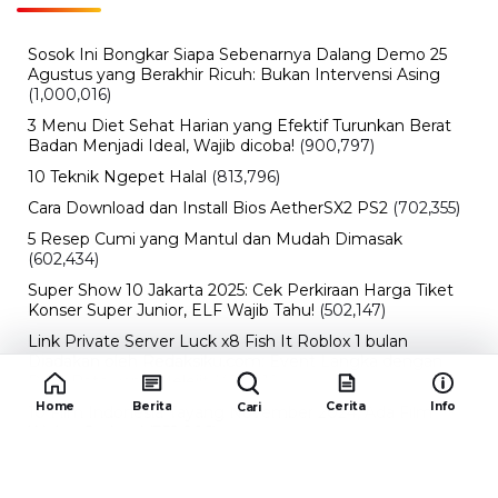
Sosok Ini Bongkar Siapa Sebenarnya Dalang Demo 25
Agustus yang Berakhir Ricuh: Bukan Intervensi Asing
(1,000,016)
3 Menu Diet Sehat Harian yang Efektif Turunkan Berat
Badan Menjadi Ideal, Wajib dicoba!
(900,797)
10 Teknik Ngepet Halal
(813,796)
Cara Download dan Install Bios AetherSX2 PS2
(702,355)
5 Resep Cumi yang Mantul dan Mudah Dimasak
(602,434)
Super Show 10 Jakarta 2025: Cek Perkiraan Harga Tiket
Konser Super Junior, ELF Wajib Tahu!
(502,147)
Link Private Server Luck x8 Fish It Roblox 1 bulan
Diadakan oleh Redaksiku.com: Event Langka dengan
Drop Rate yang Melejit
(424,819)
Home
Berita
Cerita
Info
Cari
10 Film Indonesia Tayang November 2024, Ada Film
Wulan Guritno!
(352,096)
Promo Burger King Terbaru Januari 2026, Ini Detail
Paket Hematnya yang Bisa Kamu Nikmati
(341,747)