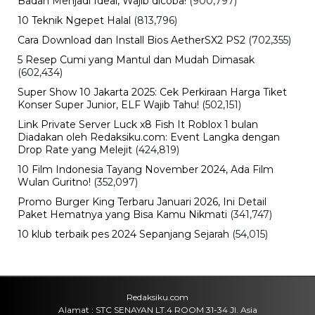
Terekam CCTV, 4 Pencuri Kabel
Penangkal Petir TVRI Diringkus,
Kerugian Rp80 Juta
Sabtu, 8 Agu 2026 - 22:27 WIB
Keuangan
Emas Antam Melonjak Lagi! Harga 1
Gram Nyaris Rp2,7 Juta, Buyback
Naik Rp50 Ribu
Sabtu, 8 Agu 2026 - 22:09 WIB
Teknologi
Redmi 17 Resmi Meluncur, Baterai
7.500 mAh dan Bisa Jadi Power
Bank, Harganya Mulai Rp2 Jutaan
Sabtu, 8 Agu 2026 - 21:59 WIB
Politik
Prabowo Ultimatum Gubernur
hingga Kades: Tak Bisa Bangun
Jembatan, Presiden Turun Tangan
Sabtu, 8 Agu 2026 - 21:52 WIB