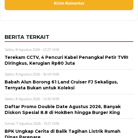
Alamat email tidak akan dipublikasikan. Kolom wajib ditandai *.
Komentar
*