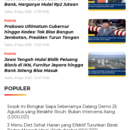
Terekam CCTV, 4 Pencuri Kabel Penangkal Petir TVRI
Diringkus, Kerugian Rp80 Juta
Sabtu, 8 Agustus 2026 - 16:49 WIB
Babah Alun Borong 61 Land Cruiser FJ Sekaligus,
Ternyata Bukan untuk Koleksi
Sabtu, 8 Agustus 2026 - 14:50 WIB
Daftar Promo Double Date Agustus 2026, Banyak
Diskon Spesial 8.8 di HokBen hingga Burger King ‎
Jumat, 7 Agustus 2026 - 15:27 WIB
BPK Ungkap Cerita di Balik Tagihan Listrik Rumah
Dinas Parepare
Jumat, 7 Agustus 2026 - 15:20 WIB
BPK Ungkap Temuan Perjadin Dinkes Parepare, Ada
Apa?
BERITA TERBARU
Viral