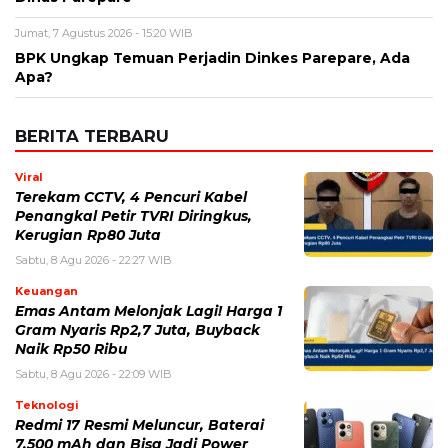
Nama
*
Email
*
Simpan nama, email, dan situs web saya pada peramban ini
untuk komentar saya berikutnya.
BERITA TERKAIT
Sabtu, 8 Agustus 2026 - 22:27 WIB