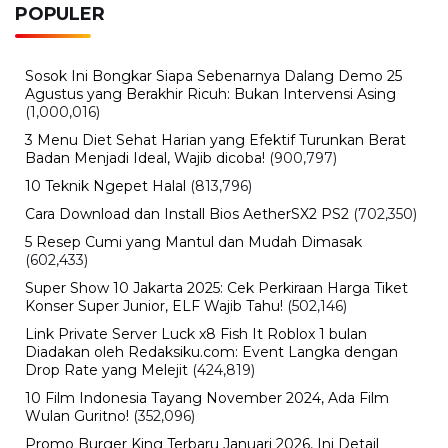
POPULER
Sosok Ini Bongkar Siapa Sebenarnya Dalang Demo 25
Agustus yang Berakhir Ricuh: Bukan Intervensi Asing
(1,000,016)
3 Menu Diet Sehat Harian yang Efektif Turunkan Berat
Badan Menjadi Ideal, Wajib dicoba!
(900,797)
10 Teknik Ngepet Halal
(813,796)
Cara Download dan Install Bios AetherSX2 PS2
(702,350)
5 Resep Cumi yang Mantul dan Mudah Dimasak
(602,433)
Super Show 10 Jakarta 2025: Cek Perkiraan Harga Tiket
Konser Super Junior, ELF Wajib Tahu!
(502,146)
Link Private Server Luck x8 Fish It Roblox 1 bulan
Diadakan oleh Redaksiku.com: Event Langka dengan
Drop Rate yang Melejit
(424,819)
10 Film Indonesia Tayang November 2024, Ada Film
Wulan Guritno!
(352,096)
Promo Burger King Terbaru Januari 2026, Ini Detail