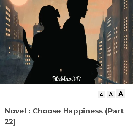
A
A
A
Novel : Choose Happiness (Part
22)