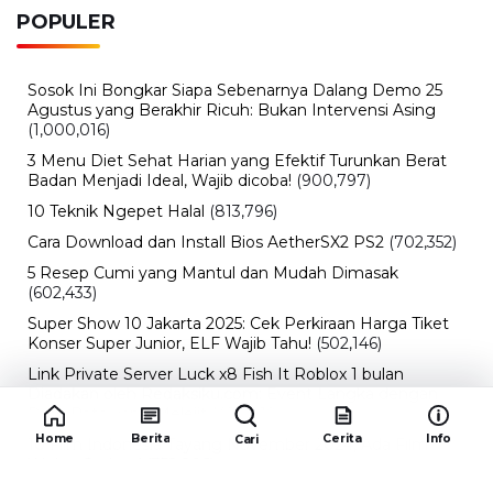
POPULER
Sosok Ini Bongkar Siapa Sebenarnya Dalang Demo 25
Agustus yang Berakhir Ricuh: Bukan Intervensi Asing
(1,000,016)
3 Menu Diet Sehat Harian yang Efektif Turunkan Berat
Badan Menjadi Ideal, Wajib dicoba!
(900,797)
10 Teknik Ngepet Halal
(813,796)
Cara Download dan Install Bios AetherSX2 PS2
(702,352)
5 Resep Cumi yang Mantul dan Mudah Dimasak
(602,433)
Super Show 10 Jakarta 2025: Cek Perkiraan Harga Tiket
Konser Super Junior, ELF Wajib Tahu!
(502,146)
Link Private Server Luck x8 Fish It Roblox 1 bulan
Diadakan oleh Redaksiku.com: Event Langka dengan
Drop Rate yang Melejit
(424,819)
Home
Berita
Cerita
Info
Cari
10 Film Indonesia Tayang November 2024, Ada Film
Wulan Guritno!
(352,096)