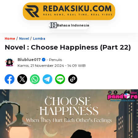
🇮🇩
Bahasa Indonesia
▼
/
/
Home
Novel
Lomba
Novel : Choose Happiness (Part 22)
Blublue017
- Penulis
Kamis, 21 November 2024
- 14:09 WIB