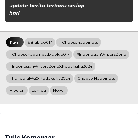
update berita terbaru setiap
hari
Tag :
#Blublue017
#Choosehappiness
#Choosehappinessblublue017
#IndonesianWritersZone
#IndonesianWritersZoneXRedaksiku2024
#PandoraIWZXRedaksiku2024
Choose Happiness
Hiburan
Lomba
Novel
Tulis Komentar