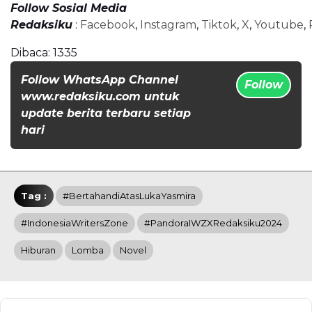
Follow Sosial Media
Redaksiku
:
Facebook
,
Instagram
,
Tiktok
,
X
,
Youtube
,
Dibaca:
1335
Follow WhatsApp Channel
Follow
www.redaksiku.com untuk
update berita terbaru setiap
hari
Tag :
#BertahandiAtasLukaYasmira
#IndonesiaWritersZone
#PandoraIWZXRedaksiku2024
Hiburan
Lomba
Novel