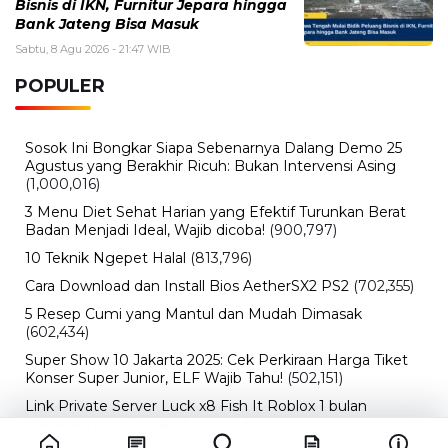
Bisnis di IKN, Furnitur Jepara hingga
Bank Jateng Bisa Masuk
Sabtu, 8 Agu 2026 - 21:47 WIB
POPULER
Sosok Ini Bongkar Siapa Sebenarnya Dalang Demo 25
Agustus yang Berakhir Ricuh: Bukan Intervensi Asing
(1,000,016)
3 Menu Diet Sehat Harian yang Efektif Turunkan Berat
Badan Menjadi Ideal, Wajib dicoba!
(900,797)
10 Teknik Ngepet Halal
(813,796)
Cara Download dan Install Bios AetherSX2 PS2
(702,355)
5 Resep Cumi yang Mantul dan Mudah Dimasak
(602,434)
Super Show 10 Jakarta 2025: Cek Perkiraan Harga Tiket
Konser Super Junior, ELF Wajib Tahu!
(502,151)
Link Private Server Luck x8 Fish It Roblox 1 bulan
Diadakan oleh Redaksiku.com: Event Langka dengan
Drop Rate yang Melejit
(424,819)