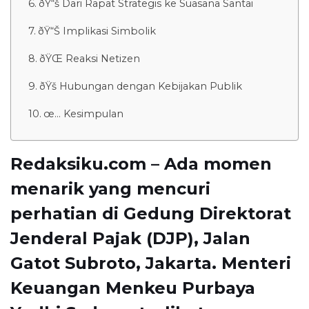
ðŸ“š Dari Rapat Strategis ke Suasana Santai
ðŸ“Š Implikasi Simbolik
ðŸŒ Reaksi Netizen
ðŸš Hubungan dengan Kebijakan Publik
œ… Kesimpulan
Redaksiku.com – Ada momen
menarik yang mencuri
perhatian di Gedung Direktorat
Jenderal Pajak (DJP), Jalan
Gatot Subroto, Jakarta. Menteri
Keuangan Menkeu
Purbaya