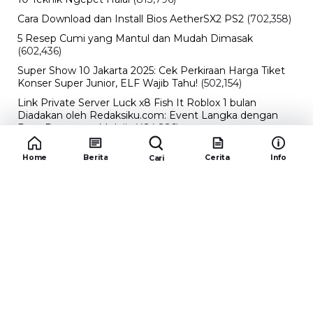
Cara Download dan Install Bios AetherSX2 PS2
(702,358)
5 Resep Cumi yang Mantul dan Mudah Dimasak
(602,436)
Super Show 10 Jakarta 2025: Cek Perkiraan Harga Tiket
Konser Super Junior, ELF Wajib Tahu!
(502,154)
Link Private Server Luck x8 Fish It Roblox 1 bulan
Diadakan oleh Redaksiku.com: Event Langka dengan
Drop Rate yang Melejit
(424,826)
10 Film Indonesia Tayang November 2024, Ada Film
Home
Berita
Cerita
Info
Cari
Wulan Guritno!
(352,097)
Promo Burger King Terbaru Januari 2026, Ini Detail
Paket Hematnya yang Bisa Kamu Nikmati
(341,748)
10 klub terbaik pes 2024 Sepanjang Sejarah
(54,017)
Redaksiku.com
Alamat : STC SENAYAN LT.4 ROOM 31-34 Jl. Asia
Afrika , Pintu IX Senayan, RT.1/RW.3, Gelora,
Kecamatan Tanah Abang, Daerah Khusus Ibukota