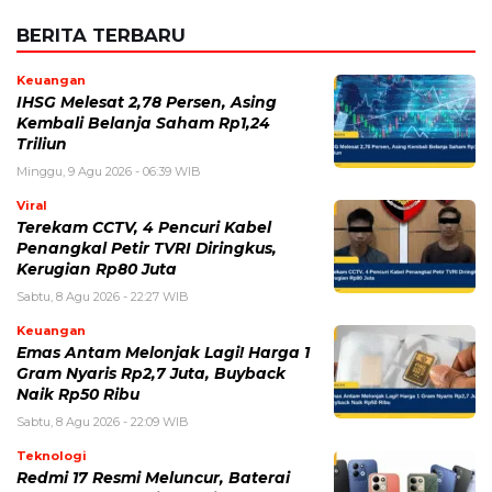
Viral
Terekam CCTV, 4 Pencuri Kabel
Penangkal Petir TVRI Diringkus,
Kerugian Rp80 Juta
Sabtu, 8 Agu 2026 - 22:27 WIB
Keuangan
Emas Antam Melonjak Lagi! Harga 1
Gram Nyaris Rp2,7 Juta, Buyback
Naik Rp50 Ribu
Sabtu, 8 Agu 2026 - 22:09 WIB
Teknologi
Redmi 17 Resmi Meluncur, Baterai
7.500 mAh dan Bisa Jadi Power
Bank, Harganya Mulai Rp2 Jutaan
Sabtu, 8 Agu 2026 - 21:59 WIB
Politik
Prabowo Ultimatum Gubernur
hingga Kades: Tak Bisa Bangun
Jembatan, Presiden Turun Tangan