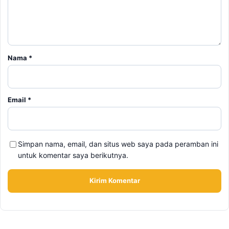
Email
*
Simpan nama, email, dan situs web saya pada peramban ini
untuk komentar saya berikutnya.
BERITA TERKAIT
Sabtu, 8 Agustus 2026 - 22:27 WIB
Terekam CCTV, 4 Pencuri Kabel Penangkal Petir TVRI
Diringkus, Kerugian Rp80 Juta
Sabtu, 8 Agustus 2026 - 16:49 WIB