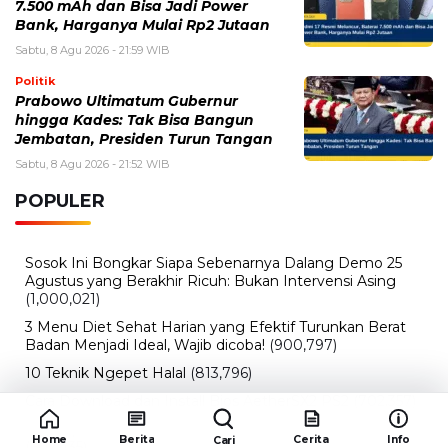
Sabtu, 8 Agu 2026 - 21:52 WIB
POPULER
Sosok Ini Bongkar Siapa Sebenarnya Dalang Demo 25
Agustus yang Berakhir Ricuh: Bukan Intervensi Asing
(1,000,021)
3 Menu Diet Sehat Harian yang Efektif Turunkan Berat
Badan Menjadi Ideal, Wajib dicoba!
(900,797)
10 Teknik Ngepet Halal
(813,796)
Cara Download dan Install Bios AetherSX2 PS2
(702,357)
5 Resep Cumi yang Mantul dan Mudah Dimasak
(602,435)
Super Show 10 Jakarta 2025: Cek Perkiraan Harga Tiket
Konser Super Junior, ELF Wajib Tahu!
(502,153)
Link Private Server Luck x8 Fish It Roblox 1 bulan
Diadakan oleh Redaksiku.com: Event Langka dengan
Drop Rate yang Melejit
(424,823)
10 Film Indonesia Tayang November 2024, Ada Film
Home
Berita
Cerita
Info
Cari
Wulan Guritno!
(352,097)