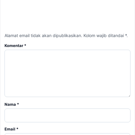
Komentar
*
Nama
*
Email
*
Simpan nama, email, dan situs web saya pada peramban ini
untuk komentar saya berikutnya.