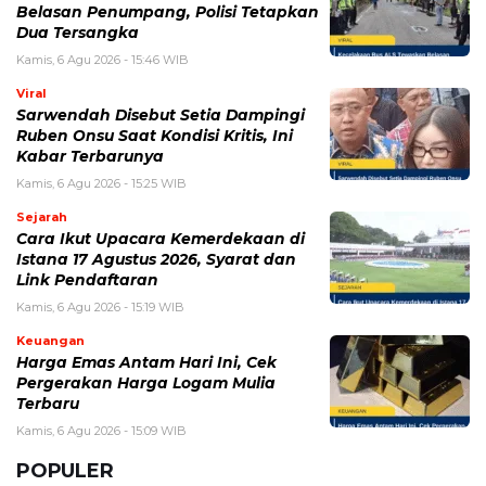
Kabar Terbarunya
Kamis, 6 Agu 2026 - 15:25 WIB
Sejarah
Cara Ikut Upacara Kemerdekaan di
Istana 17 Agustus 2026, Syarat dan
Link Pendaftaran
Kamis, 6 Agu 2026 - 15:19 WIB
Keuangan
Harga Emas Antam Hari Ini, Cek
Pergerakan Harga Logam Mulia
Terbaru
Kamis, 6 Agu 2026 - 15:09 WIB
POPULER
Sosok Ini Bongkar Siapa Sebenarnya Dalang Demo 25
Agustus yang Berakhir Ricuh: Bukan Intervensi Asing
(1,000,010)
3 Menu Diet Sehat Harian yang Efektif Turunkan Berat
Badan Menjadi Ideal, Wajib dicoba!
(900,792)