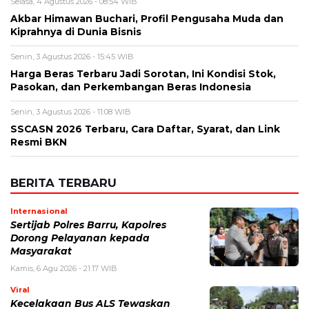
Senin, 3 Agustus 2026 - 11:08 WIB
SSCASN 2026 Terbaru, Cara Daftar, Syarat, dan Link
Resmi BKN
BERITA TERBARU
Internasional
Sertijab Polres Barru, Kapolres
Dorong Pelayanan kepada
Masyarakat
Kamis, 6 Agu 2026 - 21:17 WIB
Viral
Kecelakaan Bus ALS Tewaskan
Belasan Penumpang, Polisi Tetapkan
Dua Tersangka
Kamis, 6 Agu 2026 - 15:46 WIB
Viral
Sarwendah Disebut Setia Dampingi
Ruben Onsu Saat Kondisi Kritis, Ini