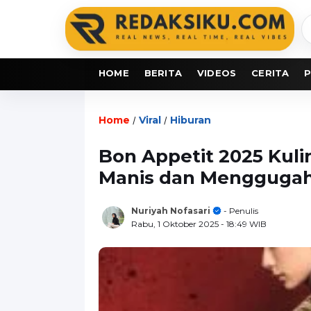
C
b
HOME
BERITA
VIDEOS
CERITA
P
Home
Viral
Hiburan
/
/
Bon Appetit 2025 Kulin
Manis dan Menggugah
Nuriyah Nofasari
- Penulis
Rabu, 1 Oktober 2025
- 18:49 WIB