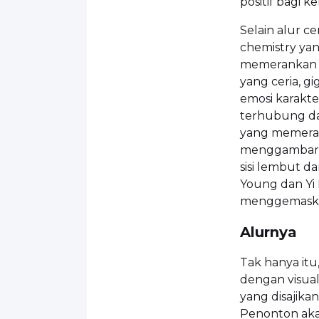
positif bagi ke
Selain alur c
chemistry yan
memerankan Y
yang ceria, 
emosi karakt
terhubung dan
yang memeran
menggambarka
sisi lembut da
Young dan Y
menggemaskan 
Alurnya
Tak hanya it
dengan visua
yang disajika
Penonton akan