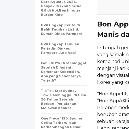
Date Agustus 2026,
Banyak Diskon Spesial
8.8 di HokBen hingga
Burger King ‎
Bon Appe
BPK Ungkap Cerita di
Balik Tagihan Listrik
Manis d
Rumah Dinas Parepare
BPK Ungkap Temuan
Di tengah ge
Perjadin Dinkes
Parepare, Ada Apa?
yang semakin
kombinasi unik
Fan ENHYPEN Meninggal
Setelah Dihujani
menjanjikan 
Komentar Kebencian,
dengan visua
Apa yang Sebenarnya
Terjadi?
Korea yang ka
TikTok Star Sydney
“Bon Appetit,
Towle Meninggal di Usia
26 Tahun Setelah
“Bon AppÃ©tit
Berbagi Perjalanan
Perancis mod
Melawan Kanker
berubah drasti
One Piece 1190: Spoiler,
sebuah keraja
Cerita Terbaru, dan
Perkembangan Besar
Heon, seorang