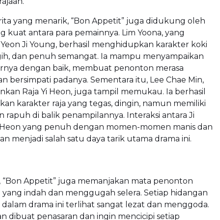
rajaan.
erita yang menarik, “Bon Appetit” juga didukung oleh
g kuat antara para pemainnya. Lim Yoona, yang
eon Ji Young, berhasil menghidupkan karakter koki
gigih, dan penuh semangat. Ia mampu menyampaikan
ernya dengan baik, membuat penonton merasa
 bersimpati padanya. Sementara itu, Lee Chae Min,
kan Raja Yi Heon, juga tampil memukau. Ia berhasil
n karakter raja yang tegas, dingin, namun memiliki
n rapuh di balik penampilannya. Interaksi antara Ji
i Heon yang penuh dengan momen-momen manis dan
menjadi salah satu daya tarik utama drama ini.
u, “Bon Appetit” juga memanjakan mata penonton
l yang indah dan menggugah selera. Setiap hidangan
n dalam drama ini terlihat sangat lezat dan menggoda.
 dibuat penasaran dan ingin mencicipi setiap