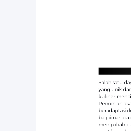
Salah satu da
yang unik dan
kuliner menc
Penonton aka
beradaptasi d
bagaimana i
mengubah pa