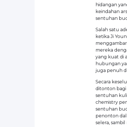
hidangan yang
keindahan ars
sentuhan bud
Salah satu ad
ketika Ji You
menggambarka
mereka denga
yang kuat di 
hubungan ya
juga penuh 
Secara keselu
ditonton bag
sentuhan kuli
chemistry pe
sentuhan bud
penonton da
selera, sambi