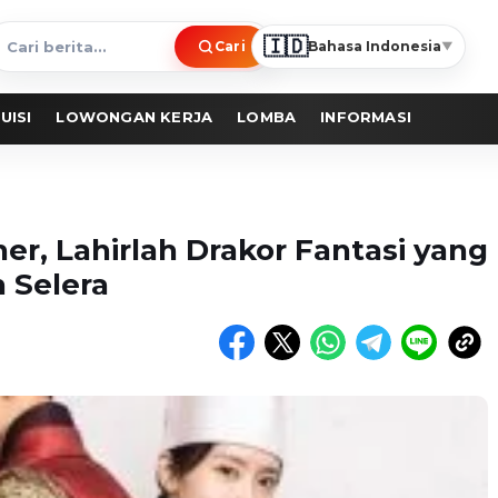
🇮🇩
Cari
Bahasa Indonesia
▼
ari
erita
UISI
LOWONGAN KERJA
LOMBA
INFORMASI
er, Lahirlah Drakor Fantasi yang
 Selera