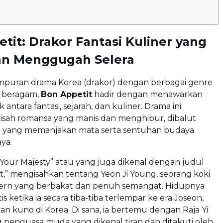
tit: Drakor Fantasi Kuliner yang
an Menggugah Selera
mpuran drama Korea (drakor) dengan berbagai genre
 beragam,
Bon Appetit
hadir dengan menawarkan
 antara fantasi, sejarah, dan kuliner. Drama ini
kisah romansa yang manis dan menghibur, dibalut
l yang memanjakan mata serta sentuhan budaya
ya.
 Your Majesty” atau yang juga dikenal dengan judul
,” mengisahkan tentang Yeon Ji Young, seorang koki
ern yang berbakat dan penuh semangat. Hidupnya
s ketika ia secara tiba-tiba terlempar ke era Joseon,
an kuno di Korea. Di sana, ia bertemu dengan Raja Yi
 penguasa muda yang dikenal tiran dan ditakuti oleh