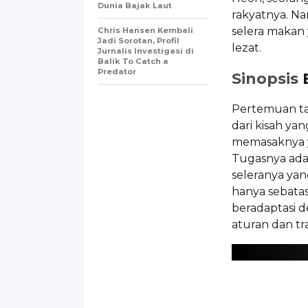
Dunia Bajak Laut
rakyatnya. Na
selera makan
Chris Hansen Kembali
Jadi Sorotan, Profil
lezat.
Jurnalis Investigasi di
Balik To Catch a
Predator
Sinopsis
B
Pertemuan ta
dari kisah ya
memasaknya y
Tugasnya ada
seleranya yan
hanya sebatas
beradaptasi 
aturan dan tr