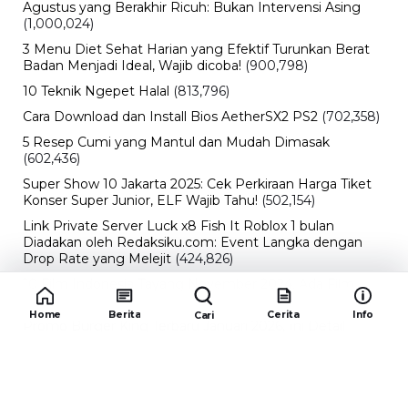
Agustus yang Berakhir Ricuh: Bukan Intervensi Asing
(1,000,024)
3 Menu Diet Sehat Harian yang Efektif Turunkan Berat
Badan Menjadi Ideal, Wajib dicoba!
(900,798)
10 Teknik Ngepet Halal
(813,796)
Cara Download dan Install Bios AetherSX2 PS2
(702,358)
5 Resep Cumi yang Mantul dan Mudah Dimasak
(602,436)
Super Show 10 Jakarta 2025: Cek Perkiraan Harga Tiket
Konser Super Junior, ELF Wajib Tahu!
(502,154)
Link Private Server Luck x8 Fish It Roblox 1 bulan
Diadakan oleh Redaksiku.com: Event Langka dengan
Drop Rate yang Melejit
(424,826)
10 Film Indonesia Tayang November 2024, Ada Film
Wulan Guritno!
(352,097)
Home
Berita
Cerita
Info
Cari
Promo Burger King Terbaru Januari 2026, Ini Detail
Paket Hematnya yang Bisa Kamu Nikmati
(341,748)
10 klub terbaik pes 2024 Sepanjang Sejarah
(54,017)