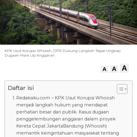
KPK Usut Korupsi Whoosh, DPR Dukung Langkah Tegas Ungkap
Dugaan Mark Up Anggaran
A
A
A
Daftar isi
Redaksiku.com – KPK Usut Korupsi Whoosh
menjadi langkah hukum yang mendapat
perhatian besar dari publik. Kasus dugaan
penggelembungan anggaran dalam proyek
Kereta Cepat JakartaBandung (Whoosh)
memantik keingintahuan masyarakat tentang