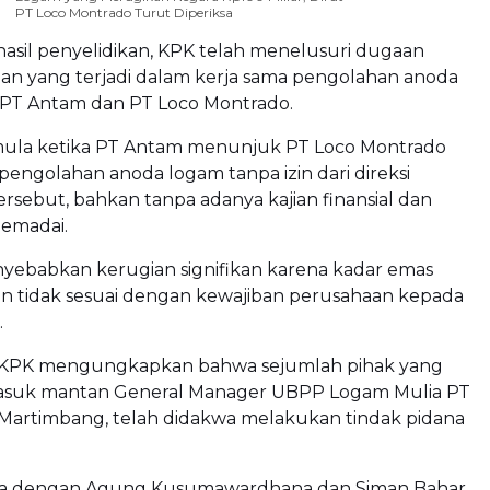
PT Loco Montrado Turut Diperiksa
asil penyelidikan, KPK telah menelusuri dugaan
n yang terjadi dalam kerja sama pengolahan anoda
 PT Antam dan PT Loco Montrado.
rmula ketika PT Antam menunjuk PT Loco Montrado
 pengolahan anoda logam tanpa izin dari direksi
rsebut, bahkan tanpa adanya kajian finansial dan
memadai.
nyebabkan kerugian signifikan karena kadar emas
an tidak sesuai dengan kewajiban perusahaan kepada
.
 KPK mengungkapkan bahwa sejumlah pihak yang
rmasuk mantan General Manager UBPP Logam Mulia PT
Martimbang, telah didakwa melakukan tindak pidana
ma dengan Agung Kusumawardhana dan Siman Bahar,