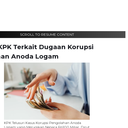
SCROLL TO RESUME CONTENT
PK Terkait Dugaan Korupsi
han Anoda Logam
KPK Telusuri Kasus Korupsi Pengolahan Anoda
Logam yang Merugikan Negara Rp100 Miliar, Dirut