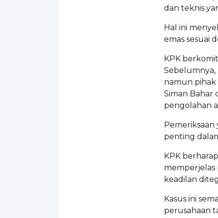
dan teknis y
Hal ini meny
emas sesuai 
KPK berkomit
Sebelumnya, 
namun pihak 
Siman Bahar 
pengolahan a
Pemeriksaan y
penting dala
KPK berharap
memperjelas 
keadilan dite
Kasus ini sem
perusahaan ta