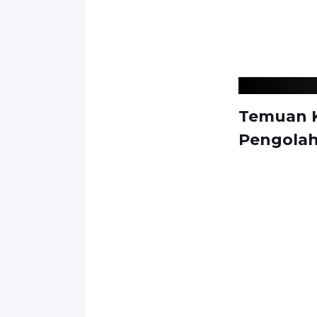
Temuan K
Pengola