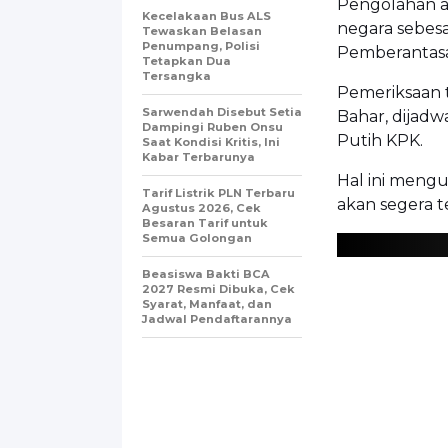
Pengolahan a
Kecelakaan Bus ALS
negara sebesa
Tewaskan Belasan
Penumpang, Polisi
Pemberantasa
Tetapkan Dua
Tersangka
Pemeriksaan 
Sarwendah Disebut Setia
Bahar, dijadw
Dampingi Ruben Onsu
Putih KPK.
Saat Kondisi Kritis, Ini
Kabar Terbarunya
Hal ini meng
Tarif Listrik PLN Terbaru
akan segera t
Agustus 2026, Cek
Besaran Tarif untuk
Semua Golongan
Beasiswa Bakti BCA
2027 Resmi Dibuka, Cek
Syarat, Manfaat, dan
Jadwal Pendaftarannya