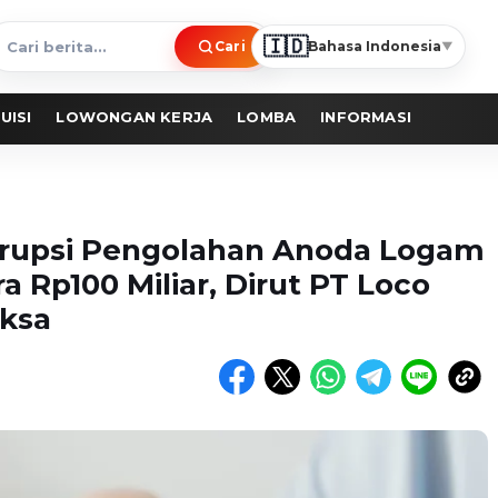
🇮🇩
Cari
Bahasa Indonesia
▼
ari
erita
UISI
LOWONGAN KERJA
LOMBA
INFORMASI
orupsi Pengolahan Anoda Logam
 Rp100 Miliar, Dirut PT Loco
iksa