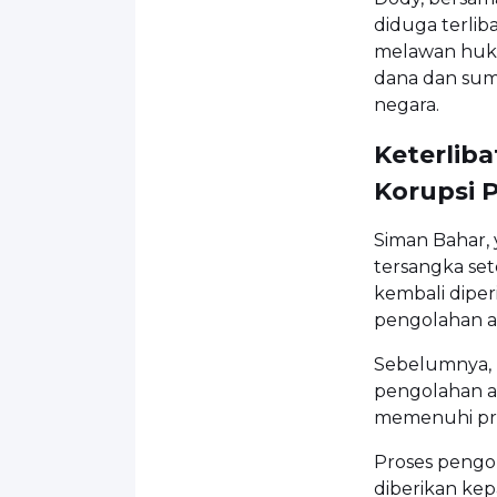
diduga terli
melawan huku
dana dan sum
negara.
Keterlib
Korupsi 
Siman Bahar,
tersangka se
kembali diper
pengolahan a
Sebelumnya, 
pengolahan an
memenuhi pro
Proses pengo
diberikan kep