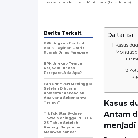
Ilustrasi kasus korupsi di PT Antam. (Foto: Pexels)
Berita Terkait
Daftar isi
BPK Ungkap Cerita di
Kasus dug
Balik Tagihan Listrik
Montrado 
Rumah Dinas Parepare
Temu
BPK Ungkap Temuan
Perjadin Dinkes
Ket
Parepare, Ada Apa?
Log
Fan ENHYPEN Meninggal
Setelah Dihujani
Komentar Kebencian,
Apa yang Sebenarnya
Kasus d
Terjadi?
Antam d
TikTok Star Sydney
Towle Meninggal di Usia
26 Tahun Setelah
menjadi 
Berbagi Perjalanan
Melawan Kanker