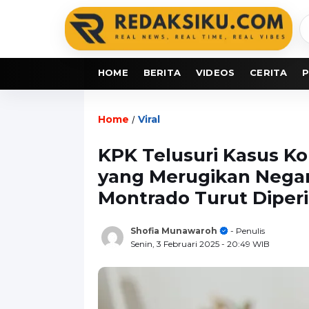
C
b
HOME
BERITA
VIDEOS
CERITA
P
Home
Viral
/
KPK Telusuri Kasus K
yang Merugikan Negara
Montrado Turut Diper
Shofia Munawaroh
- Penulis
Senin, 3 Februari 2025
- 20:49 WIB