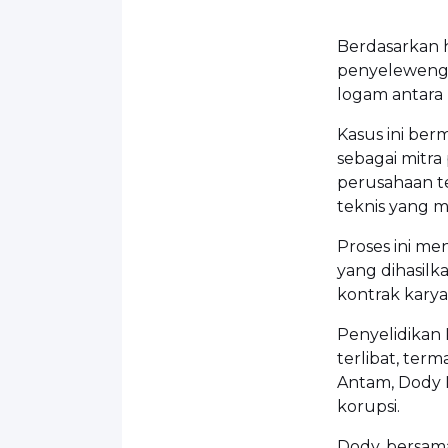
Berdasarkan h
penyelewenga
logam antara
Kasus ini be
sebagai mitra
perusahaan te
teknis yang 
Proses ini me
yang dihasilk
kontrak karya
Penyelidikan
terlibat, te
Antam, Dody 
korupsi.
Dody, bersa