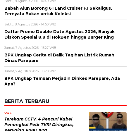
Jumat, 7 Agustus 2026 - 15:27 WIB
BPK Ungkap Cerita di Balik Tagihan Listrik Rumah
Dinas Parepare
Jumat, 7 Agustus 2026 - 15:20 WIB
BPK Ungkap Temuan Perjadin Dinkes Parepare, Ada
Apa?
BERITA TERBARU
Viral
Terekam CCTV, 4 Pencuri Kabel
Penangkal Petir TVRI Diringkus,
Kerugian Rp80 Juta
Sabtu, 8 Agu 2026 - 22:27 WIB
Keuangan
Emas Antam Melonjak Lagi! Harga 1
Gram Nyaris Rp2,7 Juta, Buyback
Naik Rp50 Ribu
Sabtu, 8 Agu 2026 - 22:09 WIB