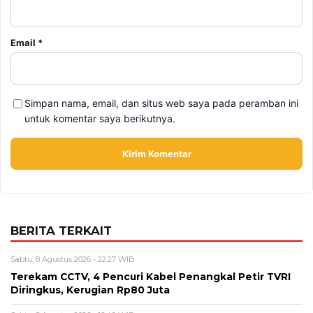
Simpan nama, email, dan situs web saya pada peramban ini
untuk komentar saya berikutnya.
BERITA TERKAIT
Sabtu, 8 Agustus 2026 - 22:27 WIB
Terekam CCTV, 4 Pencuri Kabel Penangkal Petir TVRI
Diringkus, Kerugian Rp80 Juta
Sabtu, 8 Agustus 2026 - 16:49 WIB
Babah Alun Borong 61 Land Cruiser FJ Sekaligus,
Ternyata Bukan untuk Koleksi
Sabtu, 8 Agustus 2026 - 14:50 WIB
Daftar Promo Double Date Agustus 2026, Banyak
Diskon Spesial 8.8 di HokBen hingga Burger King ‎