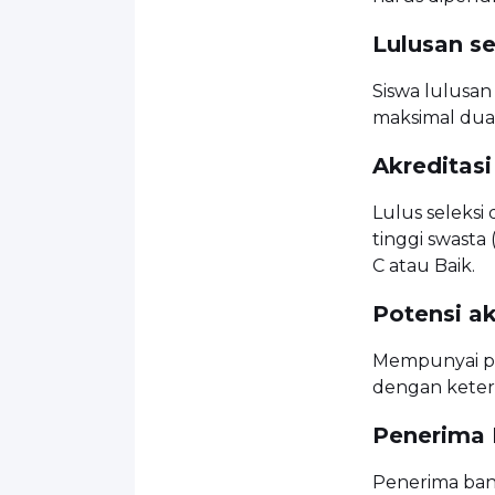
Lulusan s
Siswa lulusa
maksimal dua
Akreditasi
Lulus seleksi
tinggi swasta
C atau Baik.
Potensi a
Mempunyai pot
dengan keter
Penerima 
Penerima ban