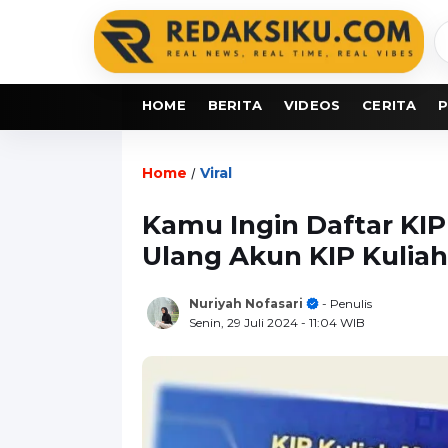
C
b
HOME
BERITA
VIDEOS
CERITA
P
Home
Viral
/
Kamu Ingin Daftar KIPK
Ulang Akun KIP Kuliah
Nuriyah Nofasari
- Penulis
Senin, 29 Juli 2024
- 11:04 WIB