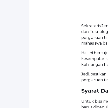
Sekretaris Je
dan Teknologi
perguruan ti
mahasiswa bar
Hal ini bertu
kesempatan u
kehilangan h
Jadi, pastik
perguruan ti
Syarat Da
Untuk bisa me
harus dipenuh