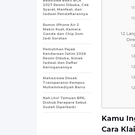
Beasiswa Bakti BCA
2027 Resmi Dibuka, Cek
Syarat, Manfaat, dan
Jadwal Pendaftarannya
Rumor iPhone Air 2
Makin Kuat, Kamera
Lan
Ganda dan Chip 2nm
Jadi Sorotan
Dire
Pemutihan Pajak
Kendaraan Jatim 2026
Resmi Dibuka, Simak
Jadwal dan Daftar
Keringanannya
Mahasiswa Desak
Transparansi Kampus
Muhammadiyah Barru
Nah Lho! Temuan BPK,
Dishub Parepare Sebut
Sudah Diperbaiki
Kamu Ing
Cara Kla