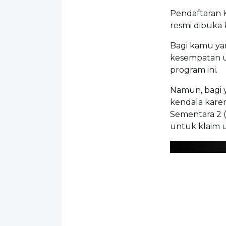
Pendaftaran K
resmi dibuka k
Bagi kamu ya
kesempatan u
program ini.
Namun, bagi 
kendala karen
Sementara 2 (
untuk klaim u