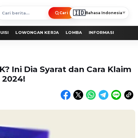
🇮🇩
Cari
Bahasa Indonesia
▼
ari
erita
UISI
LOWONGAN KERJA
LOMBA
INFORMASI
? Ini Dia Syarat dan Cara Klaim
 2024!