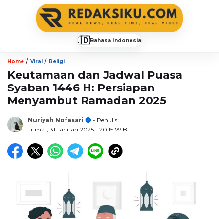
🇮🇩
Bahasa Indonesia
▼
/
/
Home
Viral
Religi
Keutamaan dan Jadwal Puasa
Syaban 1446 H: Persiapan
Menyambut Ramadan 2025
Nuriyah Nofasari
- Penulis
Jumat, 31 Januari 2025
- 20:15 WIB