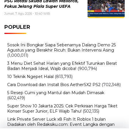
PSG Rotasi Skuad Lawan Mallorca,
Fokus Jelang Piala Super UEFA
Jumat, 7 Agu 2026 - 10:40 WIB
POPULER
Sosok Ini Bongkar Siapa Sebenarnya Dalang Demo 25
Agustus yang Berakhir Ricuh: Bukan Intervensi Asing
(1,000,011)
3 Menu Diet Sehat Harian yang Efektif Turunkan Berat
Badan Menjadi Ideal, Wajib dicoba!
(900,794)
10 Teknik Ngepet Halal
(813,793)
Cara Download dan Install Bios AetherSX2 PS2
(702,348)
5 Resep Cumi yang Mantul dan Mudah Dimasak
(602,419)
Super Show 10 Jakarta 2025: Cek Perkiraan Harga Tiket
Konser Super Junior, ELF Wajib Tahu!
(502,135)
Link Private Server Luck x8 Fish It Roblox 1 bulan
Diadakan oleh Redaksiku.com: Event Langka dengan