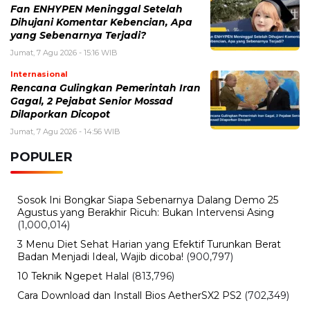
Fan ENHYPEN Meninggal Setelah
Dihujani Komentar Kebencian, Apa
yang Sebenarnya Terjadi?
Jumat, 7 Agu 2026 - 15:16 WIB
Internasional
Rencana Gulingkan Pemerintah Iran
Gagal, 2 Pejabat Senior Mossad
Dilaporkan Dicopot
Jumat, 7 Agu 2026 - 14:56 WIB
POPULER
Sosok Ini Bongkar Siapa Sebenarnya Dalang Demo 25
Agustus yang Berakhir Ricuh: Bukan Intervensi Asing
(1,000,014)
3 Menu Diet Sehat Harian yang Efektif Turunkan Berat
Badan Menjadi Ideal, Wajib dicoba!
(900,797)
10 Teknik Ngepet Halal
(813,796)
Cara Download dan Install Bios AetherSX2 PS2
(702,349)