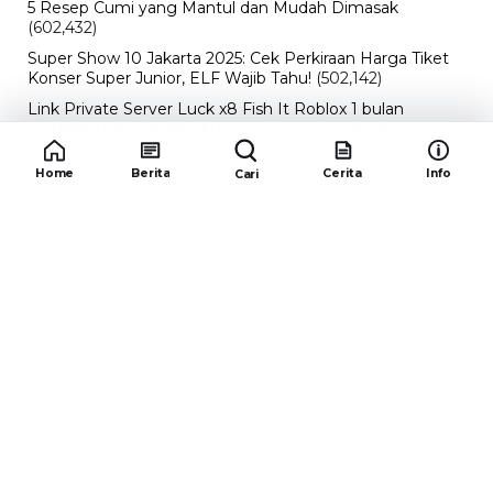
5 Resep Cumi yang Mantul dan Mudah Dimasak
(602,432)
Super Show 10 Jakarta 2025: Cek Perkiraan Harga Tiket
Konser Super Junior, ELF Wajib Tahu!
(502,142)
Link Private Server Luck x8 Fish It Roblox 1 bulan
Diadakan oleh Redaksiku.com: Event Langka dengan
Drop Rate yang Melejit
(424,816)
Home
Berita
Cerita
Info
Cari
10 Film Indonesia Tayang November 2024, Ada Film
Wulan Guritno!
(352,096)
Promo Burger King Terbaru Januari 2026, Ini Detail
Paket Hematnya yang Bisa Kamu Nikmati
(341,745)
10 klub terbaik pes 2024 Sepanjang Sejarah
(54,000)
Redaksiku.com
Alamat : STC SENAYAN LT.4 ROOM 31-34 Jl. Asia
Afrika , Pintu IX Senayan, RT.1/RW.3, Gelora,
Kecamatan Tanah Abang, Daerah Khusus Ibukota
Jakarta 10270
Email : redaksiku.official@gmail.com