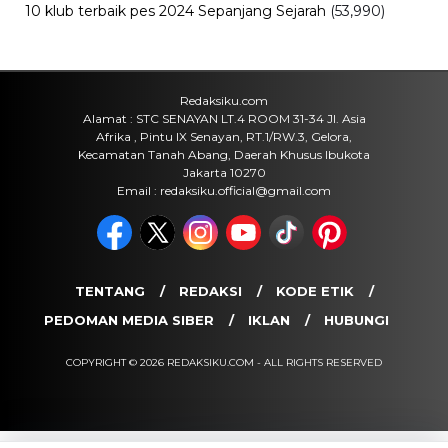
Internasional
Rotasi Jabatan di Polres Barru,
Sejumlah Perwira Dapat Amanah
Baru
Rabu, 5 Agu 2026 - 05:10 WIB
Viral
Nah Lho! Temuan BPK, Dishub
Parepare Sebut Sudah Diperbaiki
Rabu, 5 Agu 2026 - 05:01 WIB
POPULER
Sosok Ini Bongkar Siapa Sebenarnya Dalang Demo 25
Agustus yang Berakhir Ricuh: Bukan Intervensi Asing
(1,000,010)
3 Menu Diet Sehat Harian yang Efektif Turunkan Berat
Badan Menjadi Ideal, Wajib dicoba!
(900,791)
10 Teknik Ngepet Halal
(813,791)