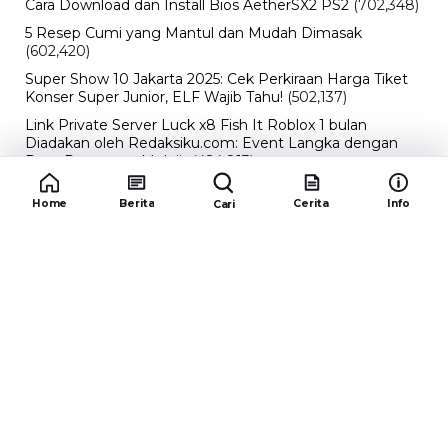
Cara Download dan Install Bios AetherSX2 PS2
(702,348)
5 Resep Cumi yang Mantul dan Mudah Dimasak
(602,420)
Super Show 10 Jakarta 2025: Cek Perkiraan Harga Tiket
Konser Super Junior, ELF Wajib Tahu!
(502,137)
Link Private Server Luck x8 Fish It Roblox 1 bulan
Diadakan oleh Redaksiku.com: Event Langka dengan
Drop Rate yang Melejit
(424,813)
10 Film Indonesia Tayang November 2024, Ada Film
Home
Berita
Cerita
Info
Cari
Wulan Guritno!
(352,096)
Promo Burger King Terbaru Januari 2026, Ini Detail
Paket Hematnya yang Bisa Kamu Nikmati
(341,744)
10 klub terbaik pes 2024 Sepanjang Sejarah
(53,999)
Redaksiku.com
Alamat : STC SENAYAN LT.4 ROOM 31-34 Jl. Asia
Afrika , Pintu IX Senayan, RT.1/RW.3, Gelora,
Kecamatan Tanah Abang, Daerah Khusus Ibukota
Jakarta 10270