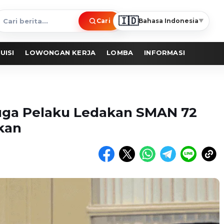
🇮🇩
Cari
Bahasa Indonesia
▼
ari
erita
UISI
LOWONGAN KERJA
LOMBA
INFORMASI
duga Pelaku Ledakan SMAN 72
kan