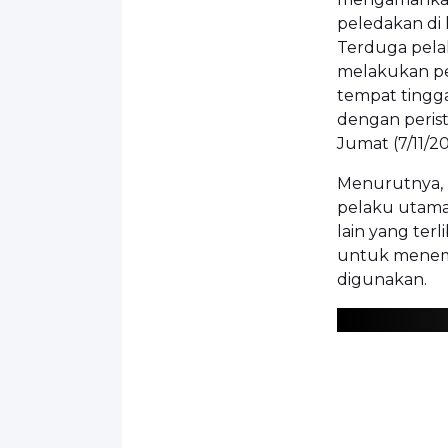
peledakan di 
Terduga pelak
melakukan pe
tempat tingg
dengan peristi
Jumat (7/11/20
Menurutnya, 
pelaku utama
lain yang ter
untuk menem
digunakan.