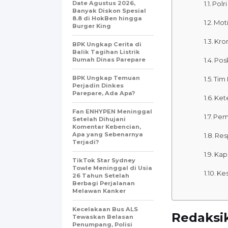
Date Agustus 2026,
Polr
Banyak Diskon Spesial
8.8 di HokBen hingga
Moti
Burger King ‎
Kro
BPK Ungkap Cerita di
Balik Tagihan Listrik
Rumah Dinas Parepare
Pos
BPK Ungkap Temuan
Tim
Perjadin Dinkes
Parepare, Ada Apa?
Kete
Fan ENHYPEN Meninggal
Peme
Setelah Dihujani
Komentar Kebencian,
Apa yang Sebenarnya
Res
Terjadi?
Kap
TikTok Star Sydney
Towle Meninggal di Usia
Kes
26 Tahun Setelah
Berbagi Perjalanan
Melawan Kanker
Kecelakaan Bus ALS
Redaksik
Tewaskan Belasan
Penumpang, Polisi