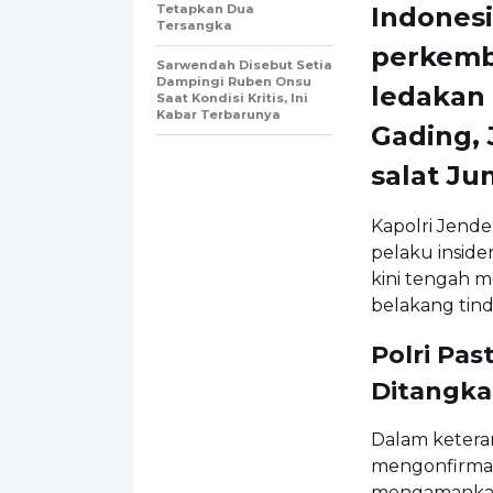
Tetapkan Dua
Indones
Tersangka
perkemb
Sarwendah Disebut Setia
Dampingi Ruben Onsu
ledakan 
Saat Kondisi Kritis, Ini
Kabar Terbarunya
Gading, 
salat J
Kapolri Jende
pelaku inside
kini tengah m
belakang tin
Polri Pa
Ditangk
Dalam keteran
mengonfirmas
mengamankan 