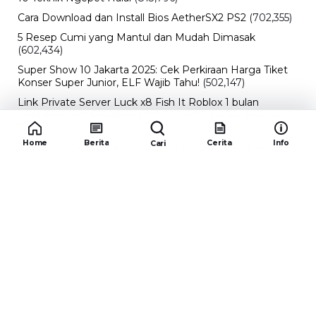
Cara Download dan Install Bios AetherSX2 PS2
(702,355)
5 Resep Cumi yang Mantul dan Mudah Dimasak
(602,434)
Super Show 10 Jakarta 2025: Cek Perkiraan Harga Tiket
Konser Super Junior, ELF Wajib Tahu!
(502,147)
Link Private Server Luck x8 Fish It Roblox 1 bulan
Diadakan oleh Redaksiku.com: Event Langka dengan
Drop Rate yang Melejit
(424,819)
Home
Berita
Cerita
Info
Cari
10 Film Indonesia Tayang November 2024, Ada Film
Wulan Guritno!
(352,096)
Promo Burger King Terbaru Januari 2026, Ini Detail
Paket Hematnya yang Bisa Kamu Nikmati
(341,747)
10 klub terbaik pes 2024 Sepanjang Sejarah
(54,015)
Redaksiku.com
Alamat : STC SENAYAN LT.4 ROOM 31-34 Jl. Asia
Afrika , Pintu IX Senayan, RT.1/RW.3, Gelora,
Kecamatan Tanah Abang, Daerah Khusus Ibukota