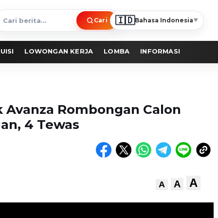
🇮🇩
Cari
Bahasa Indonesia
▼
ari
erita
UISI
LOWONGAN KERJA
LOMBA
INFORMASI
k Avanza Rombongan Calon
gan, 4 Tewas
A
A
A