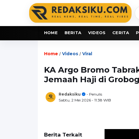
C
b
HOME
BERITA
VIDEOS
CERITA
P
Home
Videos
Viral
/
/
KA Argo Bromo Tabra
Jemaah Haji di Grobo
Redaksiku
- Penulis
Sabtu, 2 Mei 2026
- 11:38 WIB
Berita Terkait