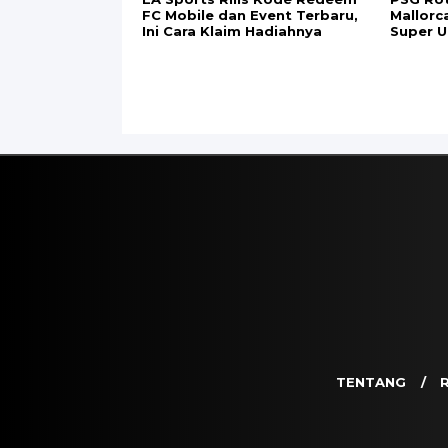
Email
*
Simpan nama, email, dan situs web say
Berita Terbaru