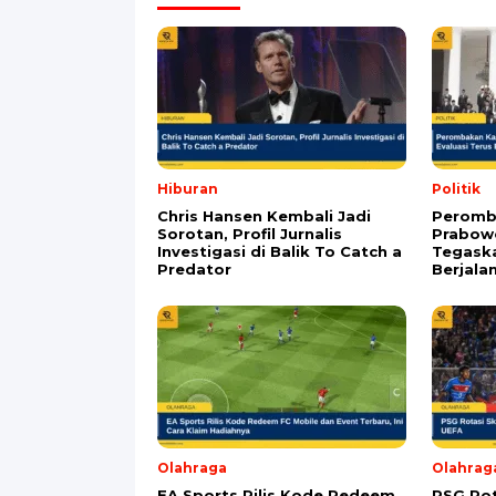
Alamat email tidak akan dipublikasikan. Kol
Komentar
*
Nama
*