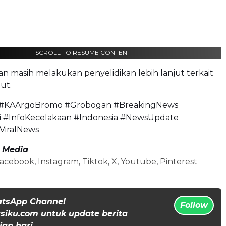
SCROLL TO RESUME CONTENT
ian masih melakukan penyelidikan lebih lanjut terkait
ut.
 #KAArgoBromo #Grobogan #BreakingNews
ni #InfoKecelakaan #Indonesia #NewsUpdate
ViralNews
l Media
acebook
,
Instagram
,
Tiktok
,
X
,
Youtube
,
Pinterest
atsApp Channel
Follow
iku.com untuk update berita
iap hari