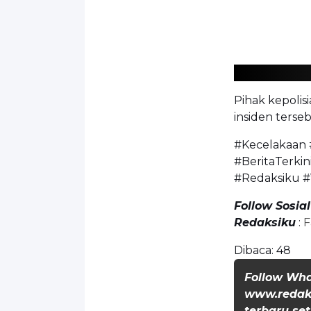
Pihak kepolis
insiden terseb
#Kecelakaan
#BeritaTerki
#Redaksiku #
Follow Sosia
Redaksiku
:
F
Dibaca:
48
Follow Wh
www.redaks
terbaru set