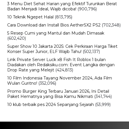
3 Menu Diet Sehat Harian yang Efektif Turunkan Berat
Badan Menjadi Ideal, Wajib dicoba!
(900,796)
10 Teknik Ngepet Halal
(813,795)
Cara Download dan Install Bios AetherSX2 PS2
(702,348)
5 Resep Cumi yang Mantul dan Mudah Dimasak
(602,420)
Super Show 10 Jakarta 2025: Cek Perkiraan Harga Tiket
Konser Super Junior, ELF Wajib Tahu!
(502,137)
Link Private Server Luck x8 Fish It Roblox 1 bulan
Diadakan oleh Redaksiku.com: Event Langka dengan
Drop Rate yang Melejit
(424,813)
10 Film Indonesia Tayang November 2024, Ada Film
Wulan Guritno!
(352,096)
Promo Burger King Terbaru Januari 2026, Ini Detail
Paket Hematnya yang Bisa Kamu Nikmati
(341,744)
10 klub terbaik pes 2024 Sepanjang Sejarah
(53,999)