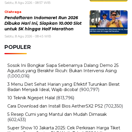
Sabtu, 8 Agu 2026 - 08:57 WIB
Olahraga
Pendaftaran Indomaret Run 2026
Dibuka Hari Ini, Siapkan 10.000 Slot
untuk 5K hingga Half Marathon
Sabtu, 8 Agu 2026 - 08:45 WIB
POPULER
Sosok Ini Bongkar Siapa Sebenarnya Dalang Demo 25
Agustus yang Berakhir Ricuh: Bukan Intervensi Asing
(1,000,016)
3 Menu Diet Sehat Harian yang Efektif Turunkan Berat
Badan Menjadi Ideal, Wajib dicoba!
(900,797)
10 Teknik Ngepet Halal
(813,796)
Cara Download dan Install Bios AetherSX2 PS2
(702,350)
5 Resep Cumi yang Mantul dan Mudah Dimasak
(602,433)
Super Show 10 Jakarta 2025: Cek Perkiraan Harga Tiket