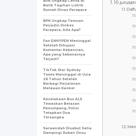
BPK Ungkap Cerita di
10 jurusan
Balik Tagihan Listrik
Daft
Rumah Dinas Parepare
BPK Ungkap Temuan
Perjadin Dinkes
Parepare, Ada Apa?
Fan ENHYPEN Meninggal
Setelah Dihujani
Komentar Kebencian,
Apa yang Sebenarnya
Terjadi?
TikTok Star Sydney
Towle Meninggal di Usia
26 Tahun Setelah
Berbagi Perjalanan
Melawan Kanker
Kecelakaan Bus ALS
Tewaskan Belasan
Penumpang, Polisi
Tetapkan Dua
Tersangka
Meng
Sarwendah Disebut Setia
Dampingi Ruben Onsu