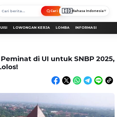
🇮🇩
Cari
Bahasa Indonesia
▼
ari
erita
UISI
LOWONGAN KERJA
LOMBA
INFORMASI
i Peminat di UI untuk SNBP 2025,
olos!