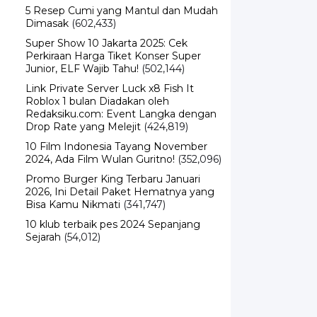
5 Resep Cumi yang Mantul dan Mudah
Dimasak
(602,433)
Super Show 10 Jakarta 2025: Cek
Perkiraan Harga Tiket Konser Super
Junior, ELF Wajib Tahu!
(502,144)
Link Private Server Luck x8 Fish It
Roblox 1 bulan Diadakan oleh
Redaksiku.com: Event Langka dengan
Drop Rate yang Melejit
(424,819)
10 Film Indonesia Tayang November
2024, Ada Film Wulan Guritno!
(352,096)
Promo Burger King Terbaru Januari
2026, Ini Detail Paket Hematnya yang
Bisa Kamu Nikmati
(341,747)
10 klub terbaik pes 2024 Sepanjang
Sejarah
(54,012)