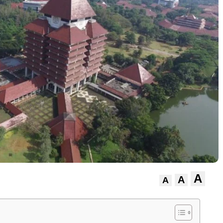
A
A
A