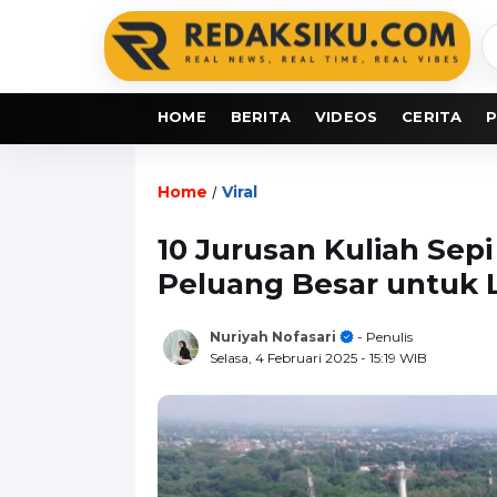
C
b
HOME
BERITA
VIDEOS
CERITA
P
Home
Viral
/
10 Jurusan Kuliah Sep
Peluang Besar untuk L
Nuriyah Nofasari
- Penulis
Selasa, 4 Februari 2025
- 15:19 WIB