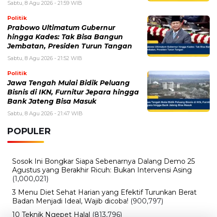
Jawa Tengah Mulai Bidik Peluang
Bisnis di IKN, Furnitur Jepara hingga
Bank Jateng Bisa Masuk
Sabtu, 8 Agu 2026 - 21:47 WIB
POPULER
Sosok Ini Bongkar Siapa Sebenarnya Dalang Demo 25
Agustus yang Berakhir Ricuh: Bukan Intervensi Asing
(1,000,021)
3 Menu Diet Sehat Harian yang Efektif Turunkan Berat
Badan Menjadi Ideal, Wajib dicoba!
(900,797)
10 Teknik Ngepet Halal
(813,796)
Cara Download dan Install Bios AetherSX2 PS2
(702,355)
5 Resep Cumi yang Mantul dan Mudah Dimasak
(602,434)
Super Show 10 Jakarta 2025: Cek Perkiraan Harga Tiket
Konser Super Junior, ELF Wajib Tahu!
(502,151)
Link Private Server Luck x8 Fish It Roblox 1 bulan