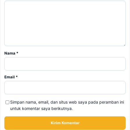
Nama
*
Email
*
Simpan nama, email, dan situs web saya pada peramban ini
untuk komentar saya berikutnya.
BERITA TERKAIT
Sabtu, 8 Agustus 2026 - 20:40 WIB
Kabar Duka Lionel Messi, Sang Ayah Jorge Messi