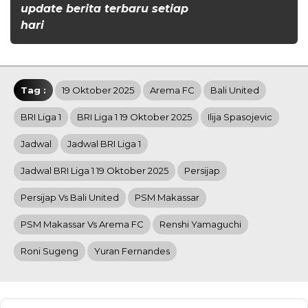
update berita terbaru setiap
hari
Tag :
19 Oktober 2025
Arema FC
Bali United
BRI Liga 1
BRI Liga 1 19 Oktober 2025
Ilija Spasojevic
Jadwal
Jadwal BRI Liga 1
Jadwal BRI Liga 1 19 Oktober 2025
Persijap
Persijap Vs Bali United
PSM Makassar
PSM Makassar Vs Arema FC
Renshi Yamaguchi
Roni Sugeng
Yuran Fernandes