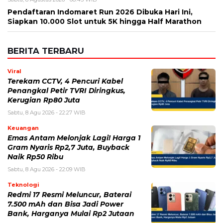
Terekam CCTV, 4 Pencuri Kabel
Penangkal Petir TVRI Diringkus,
Kerugian Rp80 Juta
Sabtu, 8 Agu 2026 - 22:27 WIB
Keuangan
Emas Antam Melonjak Lagi! Harga 1
Gram Nyaris Rp2,7 Juta, Buyback
Naik Rp50 Ribu
Sabtu, 8 Agu 2026 - 22:09 WIB
Teknologi
Redmi 17 Resmi Meluncur, Baterai
7.500 mAh dan Bisa Jadi Power
Bank, Harganya Mulai Rp2 Jutaan
Sabtu, 8 Agu 2026 - 21:59 WIB
Politik
Prabowo Ultimatum Gubernur
hingga Kades: Tak Bisa Bangun
Jembatan, Presiden Turun Tangan
Sabtu, 8 Agu 2026 - 21:52 WIB
Politik