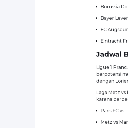
Borussia Do
Bayer Lever
FC Augsburg
Eintracht F
Jadwal B
Ligue 1 Pranc
berpotensi m
dengan Lorien
Laga Metz vs 
karena perbed
Paris FC vs 
Metz vs Mar