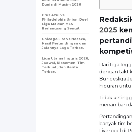
Dunia di Musim 2026
Cruz Azul vs
Redaksi
Philadelphia Union: Duel
Liga MX dan MLS
2025
kem
Berlangsung Sengit
pertandi
Chicago Fire vs Necaxa,
Hasil Pertandingan dan
Jalannya Laga Terbaru
kompetis
Liga Utama Inggris 2026,
Jadwal, Klasemen, Tim
Dari Liga Ingg
Terkuat, dan Berita
dengan taktik
Terbaru
Bundesliga J
hiburan untu
Tidak ketingga
menambah daft
Pertandingan 
banyak tim be
Liverpool di 