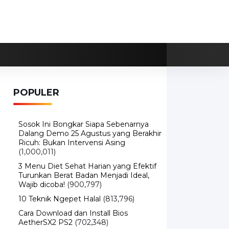
POPULER
Sosok Ini Bongkar Siapa Sebenarnya
Dalang Demo 25 Agustus yang Berakhir
Ricuh: Bukan Intervensi Asing
(1,000,011)
3 Menu Diet Sehat Harian yang Efektif
Turunkan Berat Badan Menjadi Ideal,
Wajib dicoba!
(900,797)
10 Teknik Ngepet Halal
(813,796)
Cara Download dan Install Bios
AetherSX2 PS2
(702,348)
5 Resep Cumi yang Mantul dan Mudah