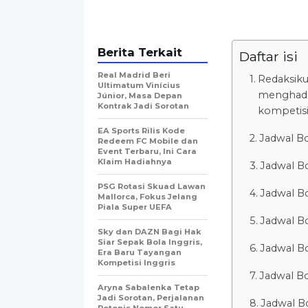
Berita Terkait
Daftar isi
Real Madrid Beri
Redaksiku
Ultimatum Vinícius
menghadir
Júnior, Masa Depan
Kontrak Jadi Sorotan
kompetisi
EA Sports Rilis Kode
Jadwal Bo
Redeem FC Mobile dan
Event Terbaru, Ini Cara
Klaim Hadiahnya
Jadwal B
PSG Rotasi Skuad Lawan
Jadwal Bo
Mallorca, Fokus Jelang
Piala Super UEFA
Jadwal Bo
Sky dan DAZN Bagi Hak
Siar Sepak Bola Inggris,
Jadwal Bo
Era Baru Tayangan
Kompetisi Inggris
Jadwal Bo
Aryna Sabalenka Tetap
Jadi Sorotan, Perjalanan
Jadwal Bo
Petenis Nomor Satu