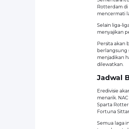
Rotterdam di 
mencermati lag
Selain liga-li
menyajikan per
Persita akan
berlangsung s
menjadikan ha
dilewatkan.
Jadwal B
Eredivisie a
menarik. NAC
Sparta Rotter
Fortuna Sitta
Semua laga in