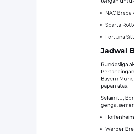
tengah untuk 
NAC Breda v
Sparta Rott
Fortuna Sit
Jadwal B
Bundesliga a
Pertandingan 
Bayern Munch
papan atas.
Selain itu, B
gengsi, semen
Hoffenheim 
Werder Brem