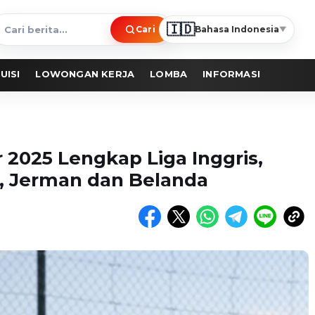
🇮🇩
Cari
Bahasa Indonesia
▼
ari
erita
UISI
LOWONGAN KERJA
LOMBA
INFORMASI
 2025 Lengkap Liga Inggris,
is, Jerman dan Belanda