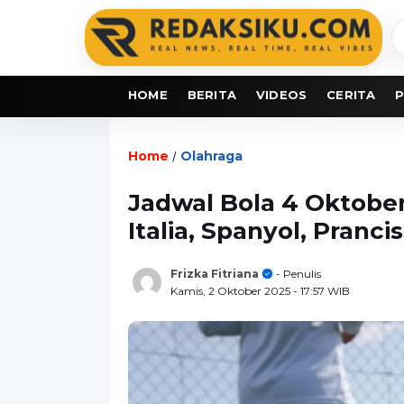
C
b
HOME
BERITA
VIDEOS
CERITA
P
Home
Olahraga
/
Jadwal Bola 4 Oktober
Italia, Spanyol, Pranc
Frizka Fitriana
- Penulis
Kamis, 2 Oktober 2025
- 17:57 WIB