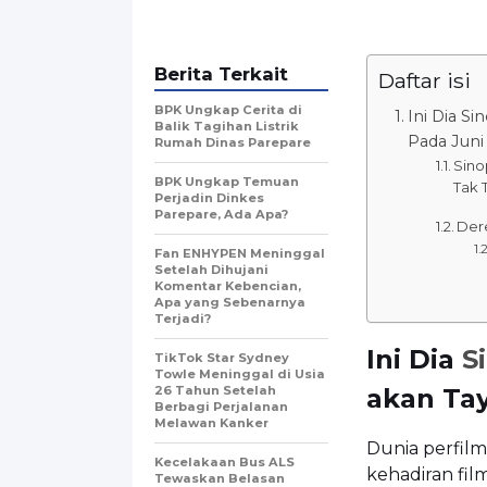
Berita Terkait
Daftar isi
BPK Ungkap Cerita di
Ini Dia S
Balik Tagihan Listrik
Pada Juni
Rumah Dinas Parepare
Sino
BPK Ungkap Temuan
Tak 
Perjadin Dinkes
Parepare, Ada Apa?
Der
Fan ENHYPEN Meninggal
Setelah Dihujani
Komentar Kebencian,
Apa yang Sebenarnya
Terjadi?
Ini Dia
S
TikTok Star Sydney
Towle Meninggal di Usia
26 Tahun Setelah
akan Tay
Berbagi Perjalanan
Melawan Kanker
Dunia perfil
Kecelakaan Bus ALS
kehadiran fil
Tewaskan Belasan