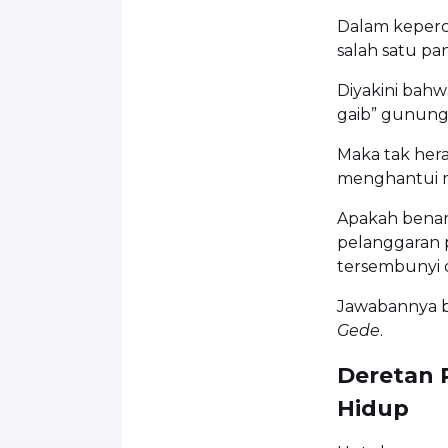
Dalam keperc
salah satu p
Diyakini bah
gaib” gunung
Maka tak hera
menghantui m
Apakah benar 
pelanggaran p
tersembunyi 
Jawabannya b
Gede
.
Deretan 
Hidup