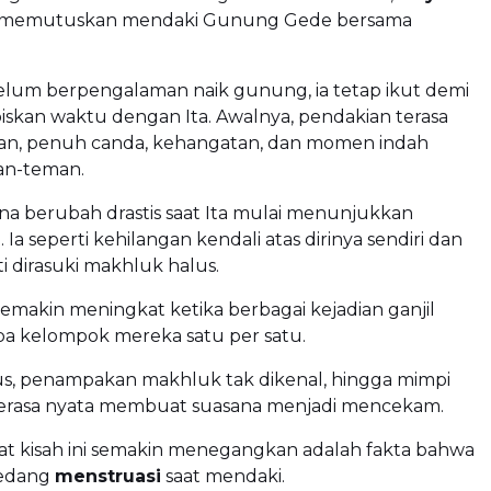
g memutuskan mendaki Gunung Gede bersama
elum berpengalaman naik gunung, ia tetap ikut demi
skan waktu dengan Ita. Awalnya, pendakian terasa
n, penuh canda, kehangatan, dan momen indah
an-teman.
a berubah drastis saat Ita mulai menunjukkan
 Ia seperti kehilangan kendali atas dirinya sendiri dan
ti dirasuki makhluk halus.
makin meningkat ketika berbagai kejadian ganjil
a kelompok mereka satu per satu.
ius, penampakan makhluk tak dikenal, hingga mimpi
erasa nyata membuat suasana menjadi mencekam.
 kisah ini semakin menegangkan adalah fakta bahwa
sedang
menstruasi
saat mendaki.