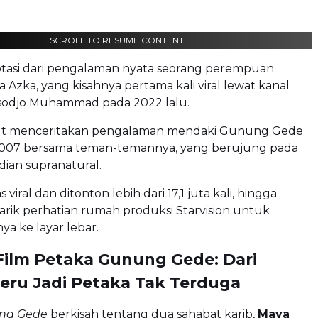
SCROLL TO RESUME CONTENT
aptasi dari pengalaman nyata seorang perempuan
Azka, yang kisahnya pertama kali viral lewat kanal
odjo Muhammad pada 2022 lalu.
but menceritakan pengalaman mendaki Gunung Gede
007 bersama teman-temannya, yang berujung pada
dian supranatural.
as viral dan ditonton lebih dari 17,1 juta kali, hingga
rik perhatian rumah produksi Starvision untuk
a ke layar lebar.
 Film Petaka Gunung Gede: Dari
Seru Jadi Petaka Tak Terduga
ng Gede
berkisah tentang dua sahabat karib,
Maya