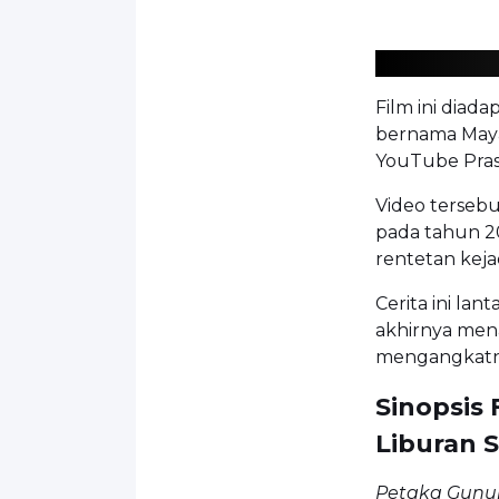
Film ini diad
bernama Maya 
YouTube Pras
Video terse
pada tahun 2
rentetan keja
Cerita ini lant
akhirnya mena
mengangkatny
Sinopsis
Liburan 
Petaka Gunu