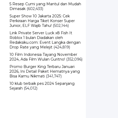
5 Resep Cumi yang Mantul dan Mudah
Dimasak
(602,433)
Super Show 10 Jakarta 2025: Cek
Perkiraan Harga Tiket Konser Super
Junior, ELF Wajib Tahu!
(502,144)
Link Private Server Luck x8 Fish It
Roblox 1 bulan Diadakan oleh
Redaksiku.com: Event Langka dengan
Drop Rate yang Melejit
(424,819)
10 Film Indonesia Tayang November
2024, Ada Film Wulan Guritno!
(352,096)
Promo Burger King Terbaru Januari
2026, Ini Detail Paket Hematnya yang
Bisa Kamu Nikmati
(341,747)
10 klub terbaik pes 2024 Sepanjang
Sejarah
(54,012)