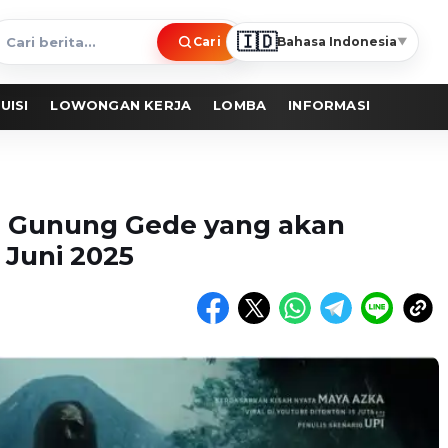
🇮🇩
Cari
Bahasa Indonesia
▼
ari
erita
UISI
LOWONGAN KERJA
LOMBA
INFORMASI
ka Gunung Gede yang akan
 Juni 2025