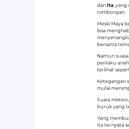
dan
Ita
, yan
rombongan.
Meski Maya b
bisa menghabi
menyenangka
bersama tem
Namun suasan
perilaku aneh.
terlihat seper
Ketegangan se
mulai menimp
Suara mister
buruk yang t
Yang membuat
Ita ternyata 