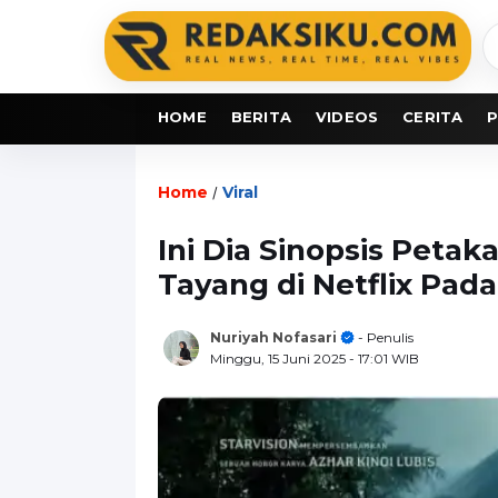
C
b
HOME
BERITA
VIDEOS
CERITA
P
Home
Viral
/
Ini Dia Sinopsis Peta
Tayang di Netflix Pada
Nuriyah Nofasari
- Penulis
Minggu, 15 Juni 2025
- 17:01 WIB