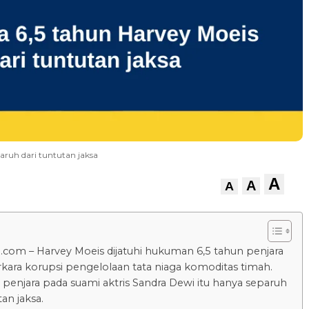
ruh dari tuntutan jaksa
A
A
A
.com – Harvey Moeis dijatuhi hukuman 6,5 tahun penjara
kara korupsi pengelolaan tata niaga komoditas timah.
enjara pada suami aktris Sandra Dewi itu hanya separuh
tan jaksa.