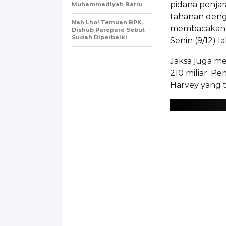
pidana penjar
Muhammadiyah Barru
tahanan denga
Nah Lho! Temuan BPK,
membacakan a
Dishub Parepare Sebut
Sudah Diperbaiki
Senin (9/12) la
Jaksa juga m
210 miliar. P
Harvey yang t