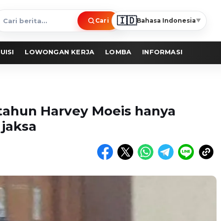
🇮🇩
Cari
Bahasa Indonesia
▼
ari
erita
UISI
LOWONGAN KERJA
LOMBA
INFORMASI
tahun Harvey Moeis hanya
 jaksa