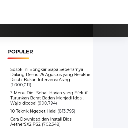
POPULER
Sosok Ini Bongkar Siapa Sebenarnya
Dalang Demo 25 Agustus yang Berakhir
Ricuh: Bukan Intervensi Asing
(1,000,011)
3 Menu Diet Sehat Harian yang Efektif
Turunkan Berat Badan Menjadi Ideal,
Wajib dicoba!
(900,794)
10 Teknik Ngepet Halal
(813,793)
Cara Download dan Install Bios
AetherSX2 PS2
(702,348)
5 Resep Cumi yang Mantul dan Mudah