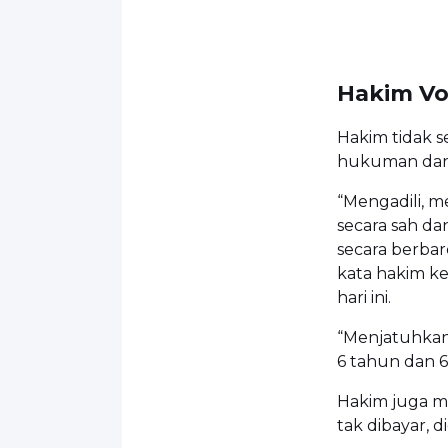
Hakim Vo
Hakim tidak 
hukuman dari
“Mengadili, m
secara sah da
secara berbar
kata hakim k
hari ini.
“Menjatuhkan
6 tahun dan 
Hakim juga m
tak dibayar, 