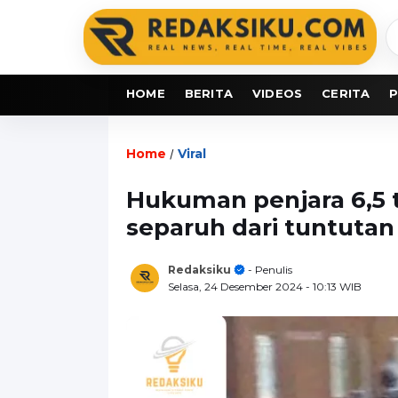
C
b
HOME
BERITA
VIDEOS
CERITA
P
Home
Viral
/
Hukuman penjara 6,5 
separuh dari tuntutan
Redaksiku
- Penulis
Selasa, 24 Desember 2024
- 10:13 WIB