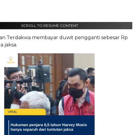
SCROLL TO RESUME CONTENT
n Terdakwa membayar duwit pengganti sebesar Rp
ta jaksa.