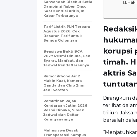
Sarwendah Disebut Setia
Haki
Dampingi Ruben Onsu
Saat Kondisi Kritis, Ini
Kabar Terbarunya
Tarif Listrik PLN Terbaru
Redaksik
Agustus 2026, Cek
Besaran Tarif untuk
hukuman
Semua Golongan
korupsi 
Beasiswa Bakti BCA
2027 Resmi Dibuka, Cek
timah. 
Syarat, Manfaat, dan
Jadwal Pendaftarannya
aktris S
Rumor iPhone Air 2
Makin Kuat, Kamera
tuntutan
Ganda dan Chip 2nm
Jadi Sorotan
Dirangkum dar
Pemutihan Pajak
terlibat dala
Kendaraan Jatim 2026
Resmi Dibuka, Simak
triliun. Jaks
Jadwal dan Daftar
Keringanannya
bersalah dalam
Mahasiswa Desak
“Menjatuhkan
Transparansi Kampus