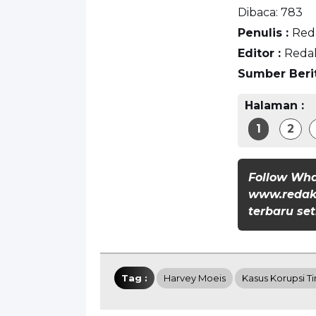
Dibaca:
783
Penulis :
Red
Editor :
Reda
Sumber Beri
Halaman :
1
2
Follow Wh
www.redaks
terbaru set
Tag :
Harvey Moeis
Kasus Korupsi T