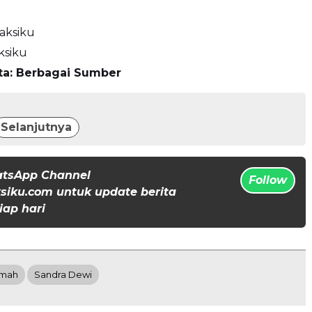
aksiku
ksiku
ta: Berbagai Sumber
Selanjutnya
atsApp Channel
Follow
iku.com untuk update berita
iap hari
imah
Sandra Dewi