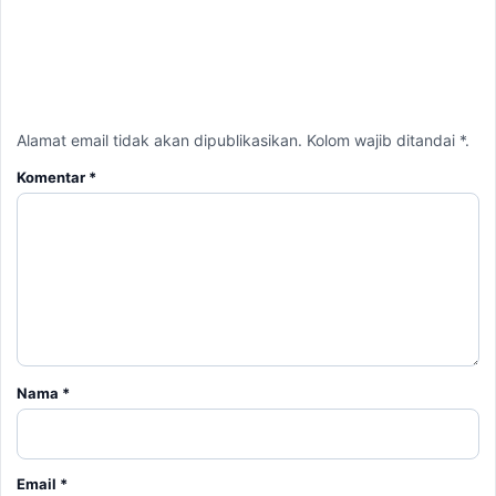
Komentar
*
Nama
*
Email
*
Simpan nama, email, dan situs web saya pada peramban ini
untuk komentar saya berikutnya.