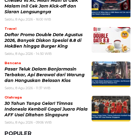
HokBen hingga Burger King ‎
Sabtu, 8 Agu 2026 - 14:50 WIB
Bencana
Pasar Teluk Dalam Banjarmasin
Terbakar, Api Berawal dari Warung
dan Hanguskan Belasan Kios
Sabtu, 8 Agu 2026 - 11:37 WIB
Olahraga
30 Tahun Tanpa Gelar! Timnas
Indonesia Kembali Gagal Juara Piala
AFF Usai Ditahan Singapura
Sabtu, 8 Agu 2026 - 09:06 WIB
POPULER
Sosok Ini Bongkar Siapa Sebenarnya Dalang Demo 25
Agustus yang Berakhir Ricuh: Bukan Intervensi Asing
(1,000,016)
3 Menu Diet Sehat Harian yang Efektif Turunkan Berat
Badan Menjadi Ideal, Wajib dicoba!
(900,797)