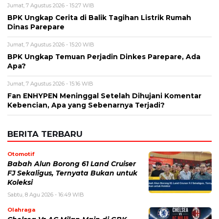
Jumat, 7 Agustus 2026 - 15:16 WIB
Fan ENHYPEN Meninggal Setelah Dihujani Komentar
Kebencian, Apa yang Sebenarnya Terjadi?
BERITA TERBARU
Otomotif
Babah Alun Borong 61 Land Cruiser
FJ Sekaligus, Ternyata Bukan untuk
Koleksi
Sabtu, 8 Agu 2026 - 16:49 WIB
Olahraga
Chelsea Vs AC Milan Main di GBK
Malam Ini! Cek Jam Kick-off dan
Siaran Langsungnya
Sabtu, 8 Agu 2026 - 16:00 WIB
Travel
Daftar Promo Double Date Agustus
2026, Banyak Diskon Spesial 8.8 di